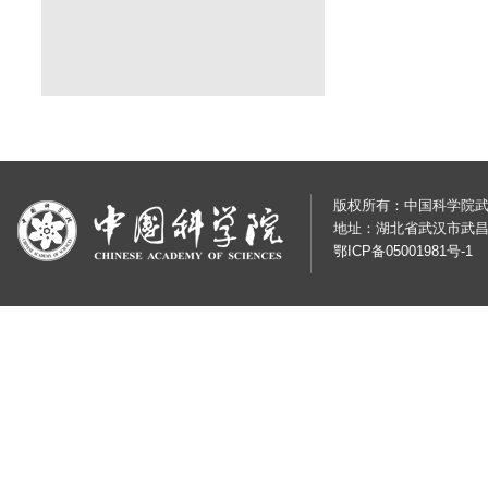
版权所有：中国科学院武汉岩土
地址：湖北省武汉市武昌
鄂ICP备05001981号-1
鄂