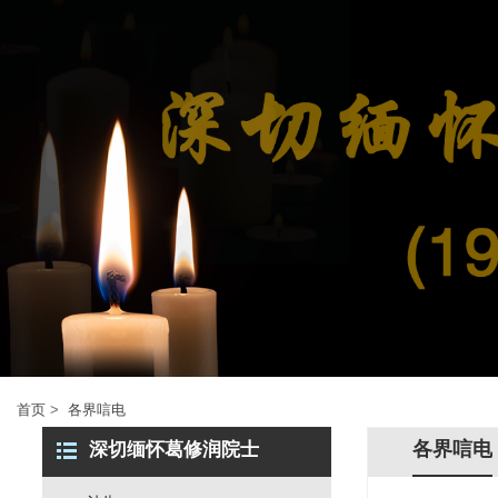
首页
>
各界唁电
各界唁电
深切缅怀葛修润院士