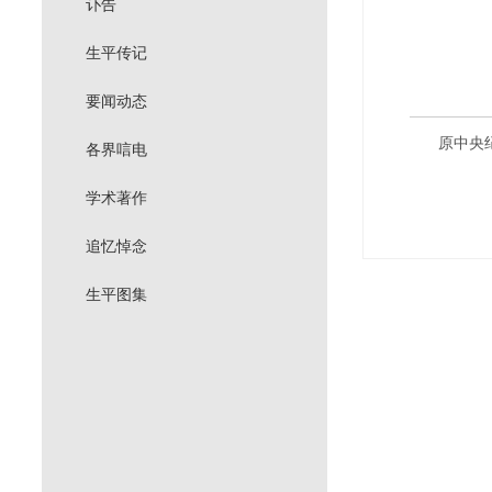
讣告
生平传记
要闻动态
原中央纪
各界唁电
学术著作
追忆悼念
生平图集