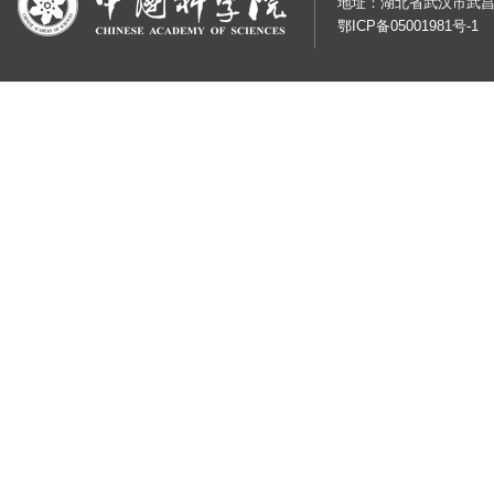
地址：湖北省武汉市武昌
鄂ICP备05001981号-1
鄂