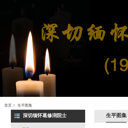
首页
>
生平图集
生平图集
深切缅怀葛修润院士