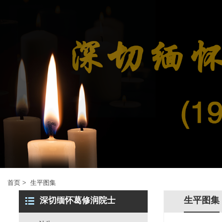
首页
>
生平图集
生平图集
深切缅怀葛修润院士