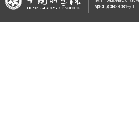
地址：湖北省武汉市武昌
鄂ICP备05001981号-1
鄂