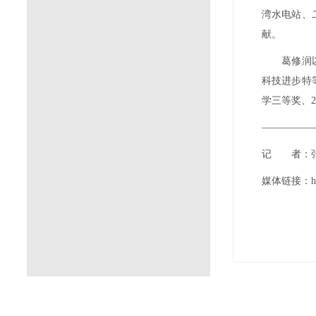
湾水电站、
献。
葛修润
科技进步特
学三等奖、
2
—————
记 者：
媒体链接：
h