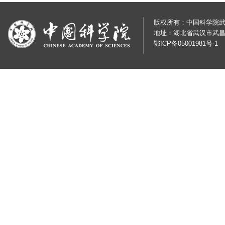
版权所有：中国科学院武汉岩土
地址：湖北省武汉市武昌
鄂ICP备05001981号-1
鄂