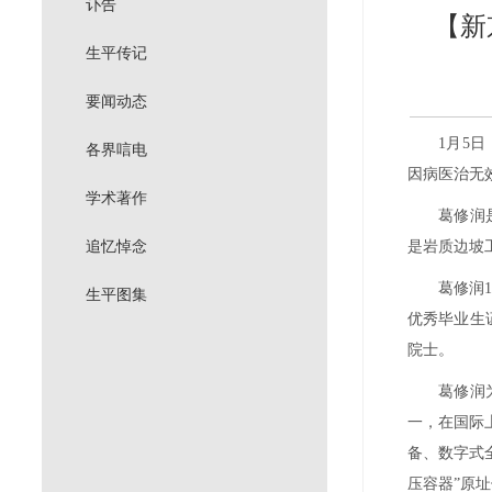
讣告
【新
生平传记
要闻动态
1
月
5
日
各界唁电
因病医治无
学术著作
葛修润
追忆悼念
是岩质边坡
葛修润
生平图集
优秀毕业生
院士。
葛修润
一，在国际
备、数字式
压容器
”
原址