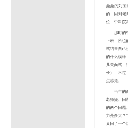
鼎鼎的刘宝
的，因刘老
位：中科院
那时的
上岩土所也
试结果自己
的什么模样
儿去面试，
长），不过
点感觉。
当年的
老师提。问
的两个问题
力是多大？
”
又问了一个