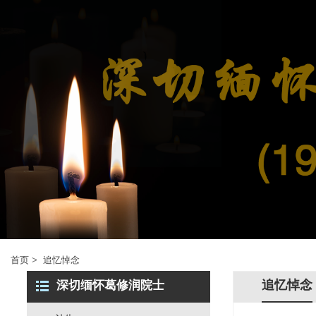
首页
>
追忆悼念
追忆悼念
深切缅怀葛修润院士