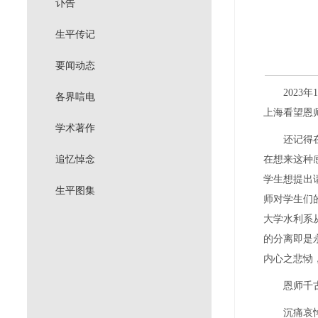
讣告
生平传记
要闻动态
2023
年
1
各界唁电
上海看望恩
学术著作
还记得
追忆悼念
在想来这种
学生想提出
生平图集
师对学生们
大学水利系
的分离即是
内心之悲恸
恩师千
沉痛哀