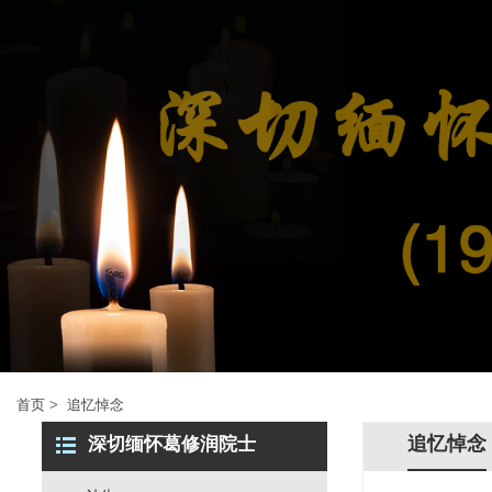
首页
>
追忆悼念
追忆悼念
深切缅怀葛修润院士