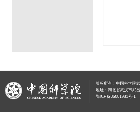
版权所有：中国科学院武汉岩土
地址：湖北省武汉市武昌
鄂ICP备05001981号-1
鄂