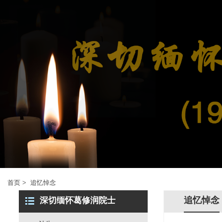
首页
>
追忆悼念
追忆悼念
深切缅怀葛修润院士