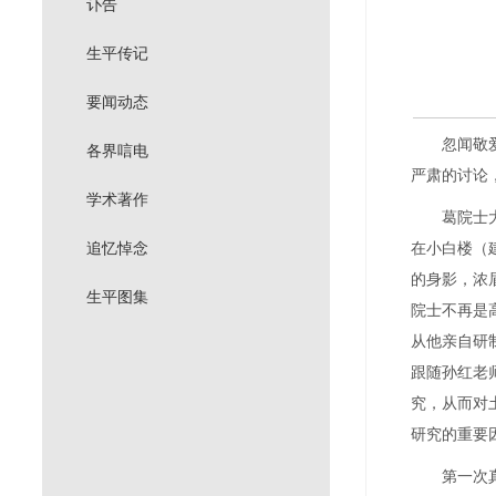
讣告
生平传记
要闻动态
忽闻敬
各界唁电
严肃的讨论
学术著作
葛院士
追忆悼念
在小白楼（
的身影，浓
生平图集
院士不再是
从他亲自研
跟随孙红老
究，从而对
研究的重要
第一次