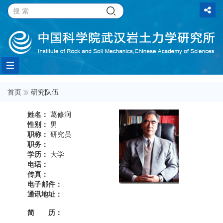
Toggle
首页
研究队伍
navigation
姓名：
葛修润
性别：
男
职称：
研究员
职务：
学历：
大学
电话：
传真：
电子邮件：
通讯地址：
简 历：