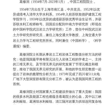
葛修润（1934年7月-2023年1月），中国工程院院士 。
1934年7月出生于上海市南汇县，中共党员。1952年以优
异成绩考入清华大学水利系。1954年入前苏联敖德萨建筑工程
学院学习，1959年以优异的成绩获苏联优秀毕业生证书，并获
苏联水利工程师称号。回国后分配到中南力学研究所（即现在
的中国科学院武汉岩土力学研究所）工作，
曾任中科院武汉岩
土力学研究所研究员，兼任上海交通大学教授、上海交通大学
岩土力学与工程研究所所长。同时兼任《中国科学》、《科学
通报》编委。
葛修润院士长期从事岩土工程岩体工程数值分析方法的研
究：他是我国最早将有限元法引入岩体工程的学者之一。主持
的三维无界元、及节理无界元的研究发展了节理元概念和模
型，推动了我国无界元研究的开展。和他的学生郑宏教授一起
提出了岩体的脆塑性分析方法；1973年完成了四川省511火电
厂地下大型洞室群有限元分析工作，被认为是我国同类工程的
首例。
葛修润院士对国家重大工程建设所做出了重大贡献：我国
的很多水利及能源工程也都蕴含着葛院士的心血，其中以三峡
水利枢纽、葛洲坝水利枢纽、清江隔河岩重力拱坝连同复杂地