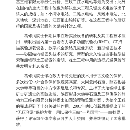
基三维有限元非线性分析、三峡二江水电站等最为突出；此外
在国内的重大工程中他也为解决重大工程关键技术难题做出了
骄人的成绩，如：小湾水电站、二滩水电站、凤滩水电站、北
京地铁、深圳地铁、江西银山铅锌矿等。在这些工程中他所获
得的国家及省部级的奖励共计达21项。
葛修润院士长期从事在岩实验设备的研制及其工程技术应
用：研制出国内第一台岩石力学多功能试验机(RMT)、CT扫
描实验加载设备、数字式全景钻孔摄像系统、新型锚固技术
——砂固结内锚固头技术的研究、新型的永久性自由张拉型锚
索和船锚型土工锚索的发明、冻土工程中用的透壁式通风管等
共发明专利20余项。
葛修润院士倾心致力于将先进的技术用于古文物的保护。
多次出任中外合作保护敦煌莫高窟、大同云岗石窟、陕西彬县
大佛寺等项目的中方专家组组长和专家。主持了大冶铜绿山铜
矿古矿遗址的高陡边坡、陕西彬县大佛寺石窟及三尊佛像的静
动力三维有限元分析并提出加固治理和监测方案，为整个工程
的完成起到了十分关键的作用。2001年他以创新思维提出了的
“无压容器”保护方案，用以保护三峡“一号国宝”——白鹤梁，
获得了评审组全体专家及各界人士赞同，并最终得到了国家批
准。