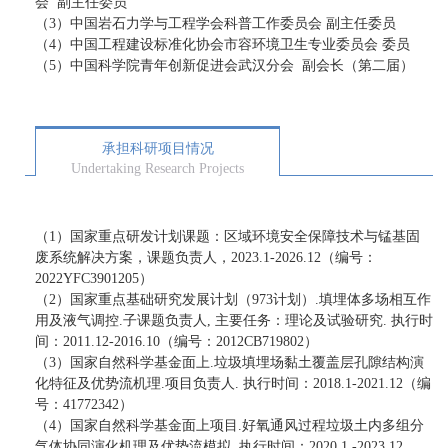
会
副主任委员
（
3
）中国岩石力学与工程学会科普工作委员会 副主任委员
（
4
）中国工程建设标准化协会市容环境卫生专业委员会 委员
（
5
）中国科学院青年创新促进会武汉分会
副会长（第二届）
承担科研项目情况
Undertaking Research Projects
（
1
）国家重点研发计划课题：区域环境安全保障技术与锰基固
废系统解决方案，课题负责人，
2023.1-2026.12
（编号：
2022YFC3901205
）
（
2
）国家重点基础研究发展计划（
973
计划）
.
填埋体多场相互作
用及液气调控
.
子课题负责人
,
主要任务：理论及试验研究
.
执行时
间：
2011.12-2016.10
（编号：
2012CB719802
）
（
3
）国家自然科学基金面上
.
垃圾填埋场黏土覆盖层孔隙结构演
化特征及优势流机理
.
项目负责人
.
执行时间：
2018.1-2021.12
（编
号：
41772342
）
（
4
）国家自然科学基金面上项目
.
好氧通风过程垃圾土内多组分
气体协同演化机理及优势流模拟
.
执行时间：
2020.1 -2023.12
，