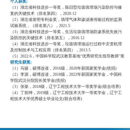
个人获奖
:
（
1
）湖北省科技进步一等奖，陈旧型垃圾填埋场污染防控与修
复的关键技术（排名第四），
2020.12
（
2
）湖北省发明专利金奖，填埋气体和渗滤液传输过程的监测
试验系统，（排名第八），
2021.5
（
3
）湖北省科技进步一等奖，生活垃圾填埋场防渗系统失效污
染防控的关键技术（排名第五），
2016.12
（
4
）湖北省科技进步一等奖，垃圾填埋场运行过程中灾变机理
及控制技术与工程应用（排名第四），
2013.5
（
5
）
2022.6
，中国科学院武汉教育基地“优秀研究生指导教师”奖
研究生获奖
:
（
1
）马骏，硕博连读，
2016
级，
2020
年获国家奖学金
(
统招
)
（
2
）李源，硕博连读，
2018
级，
2022
年获国家奖学金，中国科
学院武汉分院院长奖学金
(
统招
)
（
3
）张柴，
2018
级，辽宁工程技术大学一等奖学金
(
联合培养
)
（
4
）丁前绅，
2019
级，辽宁工程技术大学一等奖学金，辽宁工
程技术大学优秀硕士毕业论文
(
联合培养
)