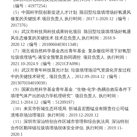
（编号：
41977254
）
（
5
）中国科学院创新促进人才计划
.
陈旧型垃圾填埋场好氧通风
修复的关键技术
.
项目负责人
.
执行时间：
2017.1-2020.12
（编号：
2017376
）
（
6
）武汉市科技局科技成果转化项目
.
陈旧型垃圾填埋场好氧通
风生态修复的关键技术
.
技术总负责人
,
执行时间：
2018.9-
2020.12
（编号：
2018060403011348
）
（
7
）湖北省自然科学基金杰出青年基金
.
复杂服役环境下好氧型
垃圾填埋场气
-
液安全预警及协同调控
.
项目负责人
.
执行时间：
2021.10-2024.9
（编号：
2021CFA096
）
（
8
）武汉市青年科技晨光计划
.
垃圾填埋场沼气资源化开发过程
中的关键技术研究，项目负责人，
2012.09-2014.12
（编号：
2013070104010030
）
（
9
）国家自然科学基金青年基金
. “
生物
-
化学
-
热耦合效应条件下
填埋气体产出的动力学机理研究
”.
项目负责人
.
执行时间：
2012.1-2014.12
（编号：
51209197
）
（
10
）来宾市忻城生态环境局
.
忻城县宏图锰业有限责任公司锰
渣堆存场治理项目
.
执行时间：
2019.12-2020.12
（
11
）深圳市深汕特别合作区城市管理和综合执法局
.
深汕特别
合作区鹅埠镇垃圾填埋场坝体安全评估
.
执行时间：
2019.11-
2020.1