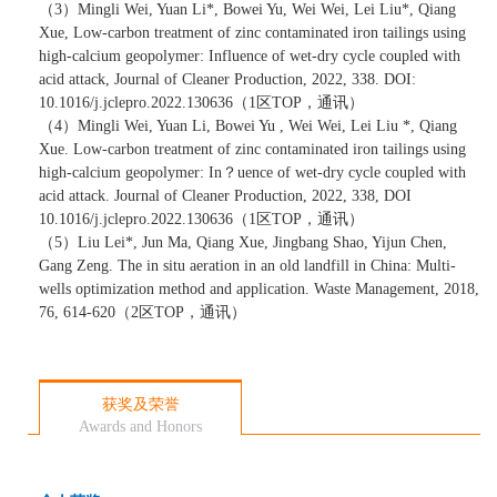
（
3
）
Mingli Wei, Yuan Li*, Bowei Yu, Wei Wei, Lei Liu*, Qiang
Xue, Low-carbon treatment of zinc contaminated iron tailings using
high-calcium geopolymer: Influence of wet-dry cycle coupled with
acid attack, Journal of Cleaner Production, 2022, 338. DOI:
10.1016/j.jclepro.2022.130636
（
1
区
TOP
，通讯）
（
4
）
Mingli Wei, Yuan Li, Bowei Yu , Wei Wei, Lei Liu *, Qiang
Xue. Low-carbon treatment of zinc contaminated iron tailings using
high-calcium geopolymer: In
？
uence of wet-dry cycle coupled with
acid attack. Journal of Cleaner Production, 2022, 338, DOI
10.1016/j.jclepro.2022.130636
（
1
区
TOP
，通讯）
（
5
）
Liu Lei*, Jun Ma, Qiang Xue, Jingbang Shao, Yijun Chen,
Gang Zeng. The in situ aeration in an old landfill in China: Multi-
wells optimization method and application. Waste Management, 2018,
76, 614-620
（
2
区
TOP
，通讯）
获奖及荣誉
Awards and Honors