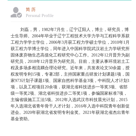
简 历
Personal Profile
刘磊，男，
1982
年
7
月生，辽宁辽阳人，博士，研究员，博
士生导师。
2004
年毕业于辽宁工程技术大学力学与工程科学系获
工程力学学士学位，
2006
年
3
月获工程力学硕士学位，
2010
年
1
月
获工程力学博士学位，同年进入中国科学院武汉岩土力学研究所
固体废弃物生态高值化工程研究中心工作。
2012
年
12
月晋升为副
研究员，
2018
年
12
月晋升为研究员。目前，主要从事环境岩土工
程及多场多相流耦合理论研究。近年来，共发表论文
50
余篇，授
权发明专利
15
项，专著
2
部，主持国家重点研发计划课题
1
项，国
家
973
计划子课题
1
项、国家自然科学基金
3
项，中科院人才计划
1
项，以及工程项目
20
余项，获湖北省科技进步一等奖
3
项、省部
级一等奖
2
项、湖北省科技进步二等奖
1
项，参编国家标准
7
项，
主编省级施工工法
5
项。
2012
年入选武汉市科技晨光计划，
2015
年入选湖北省青年骨干人才计划，
2016
年入选中科院青年创新促
进会。
2020
年获湖北省发明专利金奖。
2021
年获湖北省杰出青年
基金资助。