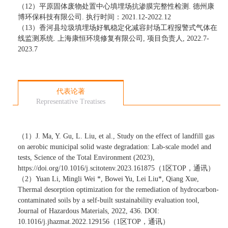
（
12
）平原固体废物处置中心填埋场抗渗膜完整性检测
.
德州康
博环保科技有限公司
.
执行时间：
2021.12-2022.12
（
13
）香河县垃圾填埋场好氧稳定化减容封场工程报警式气体在
线监测系统
.
上海康恒环境修复有限公司
,
项目负责人
, 2022.7-
2023.7
代表论著
Representative Treatises
（
1
）
J. Ma, Y. Gu, L. Liu, et al., Study on the effect of landfill gas
on aerobic municipal solid waste degradation: Lab-scale model and
tests, Science of the Total Environment (2023),
https://doi.org/10.1016/j.scitotenv.2023.161875
（
1
区
TOP
，通讯）
（
2
）
Yuan Li, Mingli Wei *, Bowei Yu, Lei Liu*, Qiang Xue,
Thermal desorption optimization for the remediation of hydrocarbon-
contaminated soils by a self-built sustainability evaluation tool,
Journal of Hazardous Materials, 2022, 436. DOI:
10.1016/j.jhazmat.2022.129156
（
1
区
TOP
，通讯）