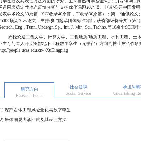
力学性质及其表征方法方面的研究。主持自然科学基金
3
项；负责
/
参与白
隧道围岩稳定性动态反馈分析与支护优化课题
20
余项。申请
/
公开中国发明
发表学术论文
80
余篇（
SCI
收录
40
余篇，
EI
收录
30
余篇）；第一
/
通讯论文
F5000
顶尖学术论文；主持
/
参与起草团体标准
6
部；获省部级特等奖（第
4
Geotech. Eng.,
Tunn. Undergr. Sp.,
Int. J. Min. Sci. Techno.
等
10
余个
SCI
期刊
热忱欢迎工程力学、计算力学、工程地质
/
地质工程、水利工程、土
业生可与本人开展深部地下工程数字孪生（元宇宙）方向的博士后合作研
ttp://people.ucas.edu.cn/~XuDingping
社会任职
承担科研
研究方向
Social Service
Undertaking Re
Research Focus
1)
深部岩体工程风险量化与数字孪生
2)
岩体细观力学性质及其表征方法