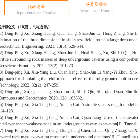
获奖及荣誉
代表论著
Awards and Honors
Representative Treatises
期刊论文（10篇，*为通讯）
(1) Ding-Ping Xu, Xiang Huang, Quan Jiang, Shao-Jun Li, Hong Zheng, Shi-
stimation of the three-dimensional in situ stress field around a large deep un
Geotechnical Engineering, 2021, 13(3): 529-544.
(2) Ding-Ping Xu, Xiang Huang, Shao-Jun Li, Huai-Sheng Xu, Shi-Li Qiu, Hon
rittle surrounding rock masses of deep underground caverns using a comprehens
eoscience Frontiers, 2022, 13(2): 101273.
(3) Ding-ping Xu, Xiu-Yang Liu, Quan Jiang, Shao-Jun Li,Yang-Yi Zhou, Shi-
pproach for simulating the reinforcement effect of the fully grouted bolt in d
Technology, 2022, 32(2): 247-259.
4) Ding-ping Xu, Quan Jiang, Shao-jun Li, Shi-li Qiu, Shu-qian Duan, Shu-ling 
Computers and Geotechnics, 2020, 128: 103832.
5) Ding-Ping Xu, Xia-Ting Feng, Yu-Jun Cui. A simple shear strength model fo
114–123.
6) Ding-Ping Xu, Xia-Ting Feng, Yu-Jun Cui, Quan Jiang. Use of the equivale
nterlayer shear weakness zone in an underground cavern excavation[J]. Tunne
(7) Ding-Ping Xu, Xia-Ting Feng, Dong-Fang Chen, Chuan-Qing Zhang, Qi-Xian
ayered rock mass excavation response in underground openings[J]. Tunnellin