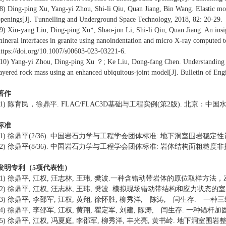
8) Ding-ping Xu, Yang-yi Zhou, Shi-li Qiu, Quan Jiang, Bin Wang. Elastic mod
openings[J]. Tunnelling and Underground Space Technology, 2018, 82: 20-29.
9) Xiu-yang Liu, Ding-ping Xu*, Shao-jun Li, Shi-li Qiu, Quan Jiang. An insig
ineral interfaces in granite using nanoindentation and micro X-ray compute
ttps://doi.org/10.1007/s00603-023-03221-6.
(10) Yang-yi Zhou, Ding-ping Xu ？; Ke Liu, Dong-fang Chen. Understanding th
ayered rock mass using an enhanced ubiquitous-joint model[J]. Bulletin of E
著作
(1) 陈育民，徐鼎平. FLAC/FLAC3D基础与工程实例(第2版). 北京：中国
标准
(1) 徐鼎平(2/36). 中国岩石力学与工程学会团体标准: 地下洞室围岩稳定性评估方法(
(2) 徐鼎平(8/36). 中国岩石力学与工程学会团体标准: 岩体结构面粗糙度非接触测量
发明专利（5项代表性）
(1) 徐鼎平, 江权, 汪志林, 王玮, 樊波.一种含错动带岩体的原位取样方法，ZL 201711
(2) 徐鼎平, 江权, 汪志林, 王玮, 樊波. 模拟现场错动带结构和应力状态的室内真三轴试
(3) 徐鼎平, 李邵军, 江权, 黄翔, 徐怀胜, 柳秀洋, 陈涛, 闫生存. 一种三维网格
(4) 徐鼎平, 李邵军, 江权, 黄翔, 瞿定军, 刘建, 陈涛, 闫生存. 一种锚杆加固效果
(5) 徐鼎平, 江权, 冯夏庭, 李邵军, 柳秀洋, 丰光亮, 黄书岭. 地下洞室围岩整