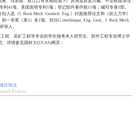
鹤滩、乌东德、双江口等水电站地下厂房洞室群及川藏、中尼铁路深埋
专利
41
项、美国发明专利
1
项；登记软件著作权
11
项；编写专著
1
部。
分别入选《
J. Rock Mech. Geotech. Eng.
》封面推荐论文和《岩土力学》
）和一等奖（第
3
）各
1
项。担任
G otechnique, Eng. Geol., J. Rock Mech.
评审人。
木工程、采矿工程等专业的学生报考本人研究生。软件工程专业博士毕
究。详情参见国科大
(UCAS)
网页：
项目情况
search Projects