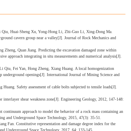
Li Qiu, Huai-Sheng Xu, Yong-Hong Li, Zhi-Guo Li, Xing-Dong Ma.
derground cavern group near a valley[J]. Journal of Rock Mechanics and
g Zheng, Quan Jiang. Predicting the excavation damaged zone within
ive approach integrating in situ measurements and numerical analysis[J].
Li Qiu, Fei Yan, Hong Zheng, Xiang Huang. A local homogenization
eep underground openings[J]. International Journal of Mining Science and
Huang. Safety assessment of cable bolts subjected to tensile loads[J].
r interlayer shear weakness zone[J]. Engineering Geology, 2012, 147-148:
nt continuum approach to model the behavior of a rock mass containing an
lling and Underground Space Technology, 2015, 47(3): 35-51.
g Fan. Constitutive representation and damage degree index for the
g and Underground Space Technology, 2017, 64: 133-145.