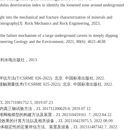
ulus deterioration index to identify the loosened zone around underground
ht into the mechanical and fracture characterization of minerals and
d tomography[J]. Rock Mechanics and Rock Engineering, 2023,
e failure mechanism of a large underground cavern in steeply dipping
ngineering Geology and the Environment, 2021, 80(6): 4621-4638.
水利水电出版社，2013.
T/CSRME 026-2022). 北京: 中国标准出版社, 2022.
技术(T/CSRME 025-2022). 北京: 中国标准出版社, 2022.
081752.5, 2019.07.23.
验方法，ZL 201711200629.0, 2019.07.12.
模型的构建方法及装置，ZL 202110459161 .7, 2022.04.22.
的计算方法以及相关设备，ZL 202110423975.5, 2022.08.09.
体稳定性的定量评估方法、装置及设备，ZL 202111487342.7, 2022.