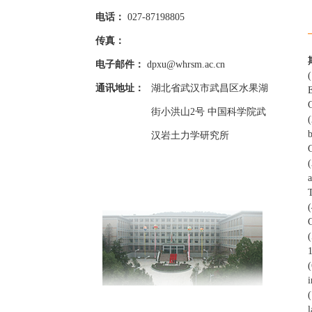
电话：
027-87198805
传真：
电子邮件：
dpxu@whrsm.ac.cn
通讯地址：
湖北省武汉市武昌区水果湖
E
街小洪山2号 中国科学院武
b
汉岩土力学研究所
G
a
(
(
(
i
l