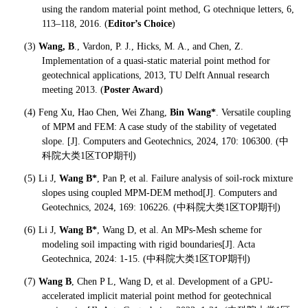
using the random material point method, G otechnique letters, 6,
113
–118, 2016. (
Editor
’s Choice
)
(3)
Wang, B
., Vardon, P. J., Hicks, M. A., and Chen, Z.
Implementation of a quasi-static material point method for
geotechnical applications
, 2013, TU Delft Annual research
meeting 2013. (
Poster Award
)
(
4) Feng Xu, Hao Chen, Wei Zhang,
Bin Wang*
. Versatile coupling
of MPM and FEM: A case study of the stability of vegetated
slope. [J]. Computers and Geotechnics, 2024, 170: 106300. (
中
科院大类1区TOP期刊)
(5) Li J,
Wang B*
, Pan P, et al. Failure analysis of soil-rock mixture
slopes using coupled MPM-DEM method[J]. Computers and
Geotechnics, 2024, 169: 106226. (
中科院大类1区TOP期刊)
(6) Li J,
Wang B*
, Wang D, et al. An MPs-Mesh scheme for
modeling soil impacting with rigid boundaries[J]. Acta
Geotechnica, 2024: 1-15. (
中科院大类1区TOP期刊)
(7)
Wang B
, Chen P L, Wang D, et al. Development of a GPU-
accelerated implicit material point method for geotechnical