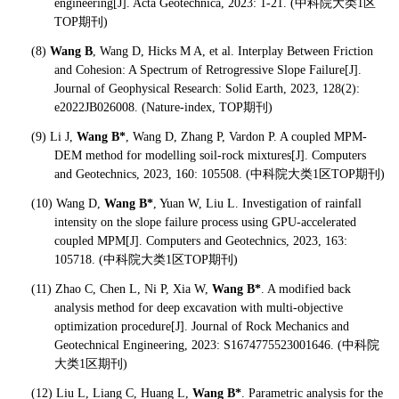
engineering[J]. Acta Geotechnica, 2023: 1-21. (
中科院大类1区
TOP期刊)
(8)
Wang B
, Wang D, Hicks M A, et al. Interplay Between Friction
and Cohesion: A Spectrum of Retrogressive Slope Failure[J].
Journal of Geophysical Research: Solid Earth, 2023, 128(2):
e2022JB026008. (Nature-index, TOP
期刊)
(9) Li J,
Wang B*
, Wang D, Zhang P, Vardon P. A coupled MPM-
DEM method for modelling soil-rock mixtures[J]. Computers
and Geotechnics, 2023, 160: 105508. (
中科院大类1区TOP期刊)
(10) Wang D,
Wang B*
, Yuan W, Liu L. Investigation of rainfall
intensity on the slope failure process using GPU-accelerated
coupled MPM[J]. Computers and Geotechnics, 2023, 163:
105718. (
中科院大类1区TOP期刊)
(11) Zhao C, Chen L, Ni P, Xia W,
Wang B*
. A modified back
analysis method for deep excavation with multi-objective
optimization procedure[J]. Journal of Rock Mechanics and
Geotechnical Engineering, 2023: S1674775523001646. (
中科院
大类1区期刊)
(12) Liu L, Liang C, Huang L,
Wang B*
. Parametric analysis for the