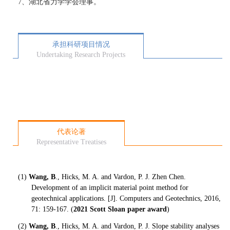
7、湖北省力学学会理事。
承担科研项目情况
Undertaking Research Projects
代表论著
Representative Treatises
(1)
Wang, B
., Hicks, M. A. and Vardon, P. J. Zhen Chen.
Development of an implicit material point method for
geotechnical applications
. [J]. Computers and Geotechnics, 2016,
71: 159-167. (
2021 Scott Sloan paper award
)
(2)
Wang, B
., Hicks, M. A. and Vardon, P. J. Slope stability analyses