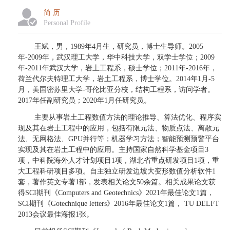
简 历
Personal Profile
王斌，男，1989年4月生，研究员，博士生导师。2005
年-2009年，武汉理工大学，华中科技大学，双学士学位；2009
年-2011年武汉大学，岩土工程系，硕士学位；2011年-2016年，
荷兰代尔夫特理工大学，岩土工程系，博士学位。2014年1月-5
月，美国密苏里大学-哥伦比亚分校，结构工程系，访问学者。
2017年任副研究员；2020年1月任研究员。
主要从事岩土工程数值方法的理论推导、算法优化、程序实
现及其在岩土工程中的应用，包括有限元法、物质点法、离散元
法、无网格法、GPU并行等；机器学习方法；智能预测预警平台
实现及其在岩土工程中的应用。主持国家自然科学基金项目3
项，中科院海外人才计划项目1项，湖北省重点研发项目1项，重
大工程科研项目多项。自主独立研发边坡大变形数值分析软
件1
套，著作英文专著1部，发表相关论
文50余篇。相关成果论文获
得SCI期刊《Computers and Geotechnics》2021
年最佳论文1篇，
SCI期刊《Gotechnique letters》2016年最佳论文1篇， TU DELFT
2013会议最佳海报1张。