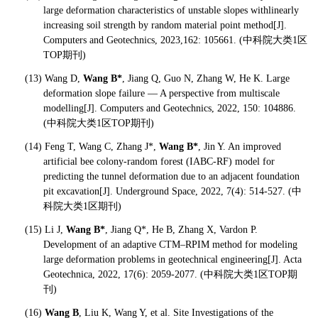
large deformation characteristics of unstable slopes withlinearly
increasing soil strength by random material point method[J].
Computers and Geotechnics, 2023,162: 105661. (
中科院大类1区
TOP期刊)
(13) Wang D,
Wang B*
, Jiang Q, Guo N, Zhang W, He K. Large
deformation slope failure — A perspective from multiscale
modelling[J]. Computers and Geotechnics, 2022, 150: 104886.
(
中科院大类1区TOP期刊)
(14) Feng T, Wang C, Zhang J*,
Wang B*
, Jin Y. An improved
artificial bee colony-random forest (IABC-RF) model for
predicting the tunnel deformation due to an adjacent foundation
pit excavation[J]. Underground Space, 2022, 7(4): 514-527. (
中
科院大类1区期刊)
(15) Li J,
Wang B*
, Jiang Q*, He B, Zhang X, Vardon P.
Development of an adaptive CTM–RPIM method for modeling
large deformation problems in geotechnical engineering[J]. Acta
Geotechnica, 2022, 17(6): 2059-2077. (
中科院大类1区TOP期
刊)
(16)
Wang B
, Liu K, Wang Y, et al. Site Investigations of the