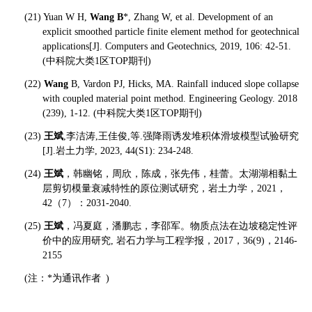
(21) Yuan W H,
Wang
B
*, Zhang W, et al. Development of an
explicit smoothed particle finite element method for geotechnical
applications[J]. Computers and Geotechnics, 2019, 106: 42-51.
(
中科院大类1区TOP期刊)
(22)
Wang
B, Vardon PJ, Hicks, MA. Rainfall induced slope collapse
with coupled material point method. Engineering Geology. 2018
(239), 1-12. (
中科院大类1区TOP期刊)
(23)
王斌
,
李洁涛,王佳俊,等.强降雨诱发堆积体滑坡模型试验研究
[J].岩土力学, 2023, 44(S1): 234-248.
(24)
王斌
，韩幽铭，周欣，陈成，张先伟，桂蕾。太湖湖相黏土
层剪切模量衰减特性的原位测试研究，岩土力学，2021，
42（7）：2031-2040.
(25)
王斌
，冯夏庭，潘鹏志，李邵军。物质点法在边坡稳定性评
价中的应用研究, 岩石力学与工程学报，2017，36(9)，2146-
2155
(
注：
*
为通讯作者
)