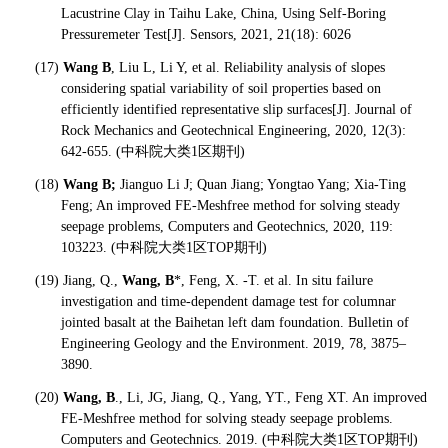
Lacustrine Clay in Taihu Lake, China, Using Self-Boring
Pressuremeter Test[J]. Sensors, 2021, 21(18): 6026
(17)
Wang B
, Liu L, Li Y, et al. Reliability analysis of slopes
considering spatial variability of soil properties based on
efficiently identified representative slip surfaces[J]. Journal of
Rock Mechanics and Geotechnical Engineering, 2020, 12(3):
642-655. (
中科院大类1区期刊)
(18)
Wang B;
Jianguo Li J; Quan Jiang; Yongtao Yang; Xia-Ting
Feng; An improved FE-Meshfree method for solving steady
seepage problems, Computers and Geotechnics, 2020, 119:
103223. (
中科院大类1区TOP期刊)
(19) Jiang, Q.,
Wang, B
*, Feng, X. -T. et al. In situ failure
investigation and time-dependent damage test for columnar
jointed basalt at the Baihetan left dam foundation. Bulletin of
Engineering Geology and the Environment. 2019, 78, 3875–
3890.
(20)
Wang, B
., Li, JG, Jiang, Q., Yang, YT., Feng XT. An improved
FE-Meshfree method for solving steady seepage problems.
Computers and Geotechnics. 2019. (
中科院大类1区TOP期刊)