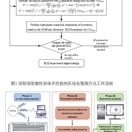
图1 深部洞室脆性岩体开挖损伤区综合预测方法工作流程