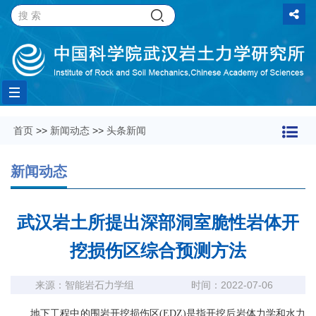
Toggle
首页
>>
新闻动态
>>
头条新闻
navigation
新闻动态
武汉岩土所提出深部洞室脆性岩体开
挖损伤区综合预测方法
来源：智能岩石力学组
时间：2022-07-06
地下工程中的围岩开挖损伤区(EDZ)是指开挖后岩体力学和水力