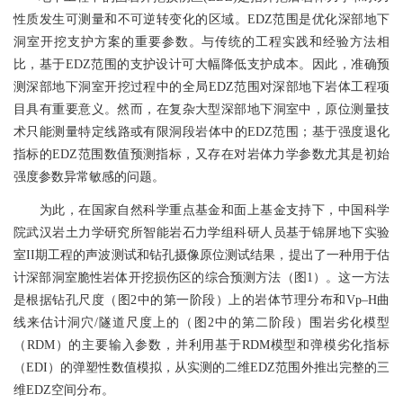
性质发生可测量和不可逆转变化的区域。EDZ范围是优化深部地下
洞室开挖支护方案的重要参数。与传统的工程实践和经验方法相
比，基于EDZ范围的支护设计可大幅降低支护成本。因此，准确预
测深部地下洞室开挖过程中的全局EDZ范围对深部地下岩体工程项
目具有重要意义。然而，在复杂大型深部地下洞室中，原位测量技
术只能测量特定线路或有限洞段岩体中的EDZ范围；基于强度退化
指标的EDZ范围数值预测指标，又存在对岩体力学参数尤其是初始
强度参数异常敏感的问题。
为此，在国家自然科学重点基金和面上基金支持下，中国科学
院武汉岩土力学研究所智能岩石力学组科研人员基于锦屏地下实验
室II期工程的声波测试和钻孔摄像原位测试结果，提出了一种用于估
计深部洞室脆性岩体开挖损伤区的综合预测方法（图1）。这一方法
是根据钻孔尺度（图2中的第一阶段）上的岩体节理分布和Vp–H曲
线来估计洞穴/隧道尺度上的（图2中的第二阶段）围岩劣化模型
（RDM）的主要输入参数，并利用基于RDM模型和弹模劣化指标
（EDI）的弹塑性数值模拟，从实测的二维EDZ范围外推出完整的三
维EDZ空间分布。