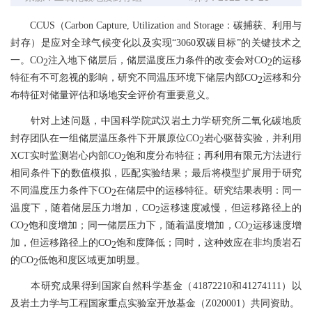
CCUS（Carbon Capture, Utilization and Storage：碳捕获、利用与
封存）是应对全球气候变化以及实现“3060双碳目标”的关键技术之
一。CO
注入地下储层后，储层温度压力条件的改变会对CO
的运移
2
2
特征有不可忽视的影响，研究不同温压环境下储层内部CO
运移和分
2
布特征对储量评估和场地安全评价有重要意义。
针对上述问题，中国科学院武汉岩土力学研究所二氧化碳地质
封存团队在一组储层温压条件下开展原位CO
岩心驱替实验，并利用
2
XCT实时监测岩心内部CO
饱和度分布特征；再利用有限元方法进行
2
相同条件下的数值模拟，匹配实验结果；最后将模型扩展用于研究
不同温度压力条件下CO
在储层中的运移特征。研究结果表明：同一
2
温度下，随着储层压力增加，CO
运移速度减慢，但运移路径上的
2
CO
饱和度增加；同一储层压力下，随着温度增加，CO
运移速度增
2
2
加，但运移路径上的CO
饱和度降低；同时，这种效应在非均质岩石
2
的CO
低饱和度区域更加明显。
2
本研究成果得到国家自然科学基金（41872210和41274111）以
及岩土力学与工程国家重点实验室开放基金（Z020001）共同资助。