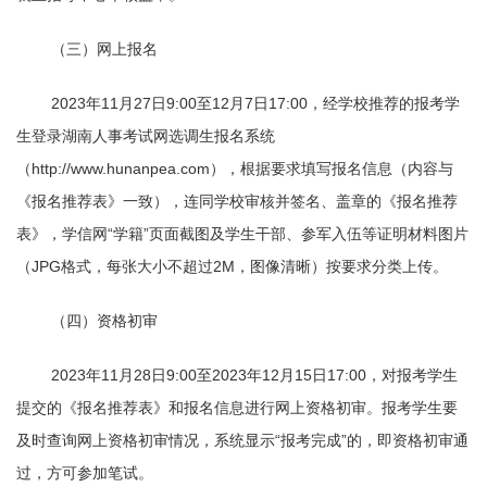
（三）网上报名
2023年
11
月
27
日
9:00
至
12
月
7
日
17:00
，经学校推荐的报考学
生登录湖南人事考试网选调生报名系统
（
http://www.hunanpea.com
），根据要求填写报名信息（内容与
《报名推荐表》一致），连同学校审核并签名、盖章的《报名推荐
表》，学信网“学籍”页面截图及学生干部、参军入伍等证明材料图片
（
JPG
格式，每张大小不超过
2M
，图像清晰）按要求分类上传。
（四）资格初审
2023年
11
月
28
日
9:00
至
2023
年
12
月
15
日
17:00
，对报考学生
提交的《报名推荐表》和报名信息进行网上资格初审。报考学生要
及时查询网上资格初审情况，系统显示“报考完成”的，即资格初审通
过，方可参加笔试。