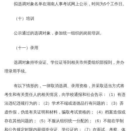
拟选调对象名单在湖南人事考试网上公示，时间为
5
个工作日。
（十）培训
公示通过的选调对象，参加统一组织的岗前培训。
（十一）录用
选调对象持毕业证、学位证等到相关市州委组织部报到，并办
理录用手续。
有以下情形的，一律取消选调、录用资格，并采取适当方式将
考生和有关责任人的相关情况，向学校通报和社会告示：（
1
）有违
法违纪违规行为的；（
2
）学术不端或道德品行有问题的；（
3
）弄
虚作假，伪造有关证明和材料，骗取考试资格的；（
4
）档案造假或
存在其他问题的；（
5
）不服从组织统一分配的；（
6
）不能在学制
和公告规定时限内获得毕业证、学位证的；（
7
）在面试、考察、体