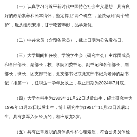
（一）认真学习习近平新时代中国特色社会主义思想，具有良
好的政治素养和民本情怀，坚定捍卫“两个确立”，坚决做到“两个维
护”，服从组织安排，甘于吃苦奉献，品学兼优。
（二）中共党员（含预备党员），截止日期为公告发布日。
（三）大学期间担任校、学院学生会（研究生会）主席团成员
和各部部长、副部长，校、学院团委书记、副书记和各部部长、副
部长，班长、团支部书记，党支部书记或党支部书记为老师的副书
记（排第一），任职达一学年及以上，截止日期为
2024
年
7
月底。
（四）大学本科生为
1999
年
11
月
22
日以后出生，硕士研究生为
1995
年
11
月
22
日以后出生，博士研究生为
1991
年
11
月
22
日以后出
生。具有参军入伍经历的，相应放宽
2
岁。
（五）具有正常履职的身体条件和心理素质，符合公务员体检