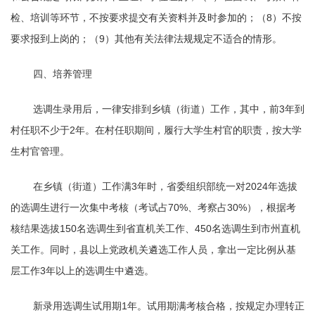
检、培训等环节，不按要求提交有关资料并及时参加的；（
8
）不按
要求报到上岗的；（
9
）其他有关法律法规规定不适合的情形。
四、培养管理
选调生录用后，一律安排到乡镇（街道）工作，其中，前
3
年到
村任职不少于
2
年。在村任职期间，履行大学生村官的职责，按大学
生村官管理。
在乡镇（街道）工作满
3
年时，省委组织部统一对
2024
年选拔
的选调生进行一次集中考核（考试占
70%
、考察占
30%
），根据考
核结果选拔
150
名选调生到省直机关工作、
450
名选调生到市州直机
关工作。同时，县以上党政机关遴选工作人员，拿出一定比例从基
层工作
3
年以上的选调生中遴选。
新录用选调生试用期
1
年。试用期满考核合格，按规定办理转正