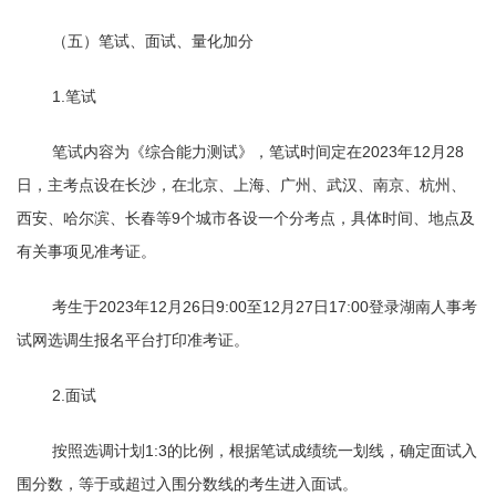
（五）笔试、面试、量化加分
1.笔试
笔试内容为《综合能力测试》，笔试时间定在
2023
年
12
月
28
日，主考点设在长沙，在北京、上海、广州、武汉、南京、杭州、
西安、哈尔滨、长春等
9
个城市各设一个分考点，具体时间、地点及
有关事项见准考证。
考生于
2023
年
12
月
26
日
9:00
至
12
月
27
日
17:00
登录湖南人事考
试网选调生报名平台打印准考证。
2.面试
按照选调计划
1:3
的比例，根据笔试成绩统一划线，确定面试入
围分数，等于或超过入围分数线的考生进入面试。