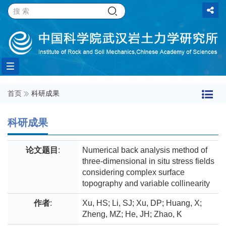
Toggle
首页
科研成果
navigation
科研成果
论文题目
:
Numerical back analysis method of
three-dimensional in situ stress fields
considering complex surface
topography and variable collinearity
作者
:
Xu, HS; Li, SJ; Xu, DP; Huang, X;
Zheng, MZ; He, JH; Zhao, K