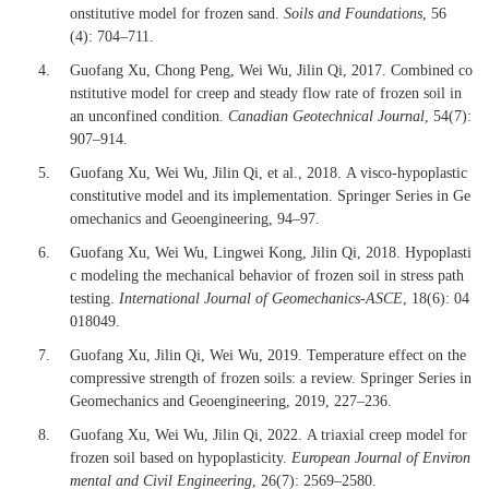
onstitutive model for frozen sand.
Soils and Foundations
, 56
(4): 704–711.
4.
Guofang Xu, Chong Peng, Wei Wu, Jilin Qi, 2017.
Combined co
nstitutive model for creep and steady flow rate of frozen soil in
an unconfined condition.
Canadian Geotechnical Journal
, 54(7):
907–914.
5.
Guofang Xu, Wei Wu, Jilin Qi, et al., 2018.
A visco-hypoplastic
constitutive model and its implementation. Springer Series in Ge
omechanics and Geoengineering, 94–97.
6.
Guofang Xu, Wei Wu, Lingwei Kong, Jilin Qi, 2018.
Hypoplasti
c modeling the mechanical behavior of frozen soil in stress path
testing.
International Journal of Geomechanics-ASCE
, 18(6): 04
018049.
7.
Guofang Xu, Jilin Qi, Wei Wu, 2019.
Temperature effect on the
compressive strength of frozen soils: a review. Springer Series in
Geomechanics and Geoengineering, 2019, 227–236.
8.
Guofang Xu, Wei Wu, Jilin Qi, 2022.
A triaxial creep model for
frozen soil based on hypoplasticity.
European Journal of Environ
mental and Civil Engineering
, 26(7): 2569–2580.