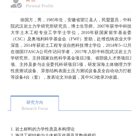
Personal Profile
徐国方，男，
1985
年生，安徽省望江县人，民盟盟员，中科
院武汉岩土力学研究所研究员，博士生导师。
2007
年获华中科技
大学土木工程专业工学学士学位，
2010
年获国家留学基金委
（
CSC
）及奥地利科学基金会（
FWF
）资助，赴维也纳农业大学
深造，
2014
年获岩土工程专业自然科技博士学位，
2014
年
5~12
月
在德国
ITASCA
公司作访问学者，
2017
年入职中科院武汉岩土力
学研究所。主持国家自然科学基金项目
2
项、省部级人才类项目
2
项、主持及参与企业委托科研项目
5
项，研发深海土体物理力学
性质测试设备、异形结构表面土压力测试设备及全自动动力打桩
等设备
4
台（套），发表论文
30
余篇，其中
SCI
收录
20
余篇。
研究方向
Research Focus
1. 岩土材料的力学性质及本构理论
2. 海洋工程结构与土体相互作用及其数值模拟