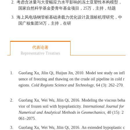
2.
考虑含冰量与大变幅应力水平影响的冻土亚塑性本构模型，
国家自然科学基金委青年基金项目，
25
万，主持，结题
3.
海上风电场钢管桩基础承载力优化设计及溜桩机理研究，中
国广核集团
58
万，主持，在研
代表论著
Representative Treatises
1.
Guofang Xu, Jilin Qi, Huijun Jin, 2010. Model test study on infl
uence of freezing and thawing on the crude oil pipeline in cold r
egions.
Cold Regions Science and Technology
, 64 (3): 262–270.
2.
Guofang Xu, Wei Wu, Jilin Qi, 2016.
Modeling the viscous beha
vior of frozen soil with hypoplasticity.
International Journal for
Numerical and Analytical Methods in Geomechanics
, 40 (15): 2
061–2075.
3.
Guofang Xu, Wei Wu, Jilin Qi, 2016.
An extended hypoplastic c