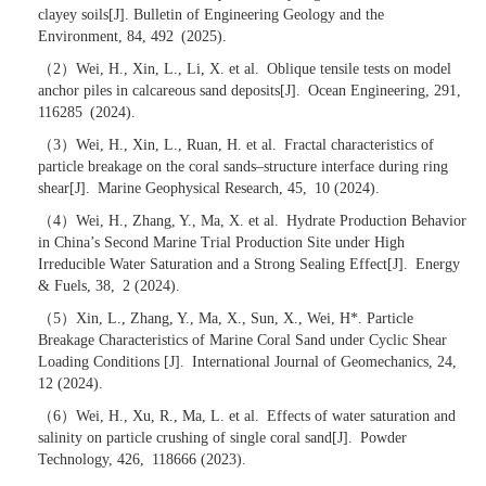
clayey soils[J]. Bulletin of Engineering Geology and the
Environment,
84
,
492
(202
5
).
（
2
）
Wei, H.,
Xin
,
L
.,
Li
,
X
. et al.
Oblique tensile tests on model
anchor piles in calcareous sand deposits[J]
.
Ocean Engineering
, 291,
116285
(2024).
（
3
）
Wei, H.,
Xin
,
L
.,
Ruan
,
H
. et al.
Fractal characteristics of
particle breakage on the coral sands–structure interface during ring
shear[J]
.
Marine Geophysical Research
, 45,
10 (2024).
（
4
）
Wei, H.,
Zhang
,
Y
.,
Ma
,
X
. et al.
Hydrate Production Behavior
in China’s Second Marine Trial Production Site under High
Irreducible Water Saturation and a Strong Sealing Effect[J]
.
Energy
& Fuels
, 38,
2 (2024).
（
5
）
Xin
,
L
.,
Zhang
,
Y
.,
Ma
,
X
.,
Sun
,
X
., Wei, H*. Particle
Breakage Characteristics of Marine Coral Sand under Cyclic Shear
Loading Conditions [J]
.
International Journal of Geomechanics, 24,
12 (2024).
（
6
）
Wei, H.,
Xu
,
R
.,
Ma
,
L
. et al.
Effects of water saturation and
salinity on particle crushing of single coral sand[J]
.
Powder
Technology
, 426,
118666 (2023).