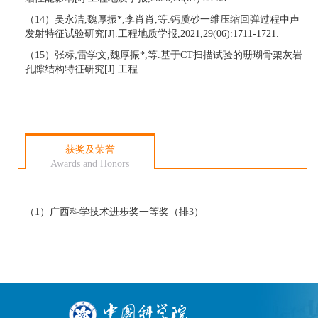
（
14
）吴永洁
,
魏厚振
*,
李肖肖
,
等
.
钙质砂一维压缩回弹过程中声
发射特征试验研究
[J].
工程地质学报
,2021,29(06):1711-1721.
（
15
）张标
,
雷学文
,
魏厚振
*,
等
.
基于
CT
扫描试验的珊瑚骨架灰岩
孔隙结构特征研究
[J].
工程
获奖及荣誉
Awards and Honors
（
1
）广西科学技术进步奖一等奖（排
3
）