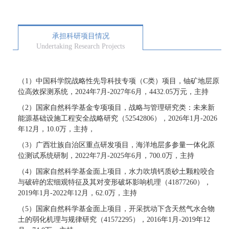
承担科研项目情况
Undertaking Research Projects
（
1）中国科学院战略性先导科技专项（C类）项目，铀矿地层原
位高效探测系统，2024年7月-2027年6月，4432.05万元，主持
（
2）国家自然科学基金专项项目，战略与管理研究类：未来新
能源基础设施工程安全战略研究（
52542806
），
2026年1月-2026
年12月，10.0万，主持，
（
3）广西壮族自治区重点研发项目，海洋地层多参量一体化原
位测试系统研制，20
22
年
7
月
-202
5
年
6
月，
700
.0万，主持
（
4）国家自然科学基金面上项目，水力吹填钙质砂土颗粒咬合
与破碎的宏细观特征及其对变形破坏影响机理（41877260），
2019年1月-2022年12月，62.0万，主持
（
5）国家自然科学基金面上项目，开采扰动下含天然气水合物
土的弱化机理与规律研究（41572295），2016年1月-2019年12