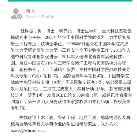
简 历
Personal Profile
魏厚振，男，博士，研究员，博士生导师，重大科技基础设
施研究中心主任。2008年毕业于中国科学院武汉岩土力学研究所
岩土工程专业，获博士学位。2008年6月至今在中国科学院武汉
岩土力学研究所岩土力学与工程安全全国实验室工作，2015年入
选中科院青年创新促进会、2014年入选湖北省青年晨光科技计
划。兼任中国岩石力学与工程学会海洋工程与灾害防控分会理
事、副秘书长，《土工基础》编委；主持中国科学院战略性先导
科技专项（C类）项目1项，国家自然科学项目4项，中国科学院
战略性先导科技专项（A类）子课题和专题各1项，省部级重点研
发计划项目1项，主持或完成重大工程科研项目5项，获省部级科
技进步一等奖1项；发表SCI/EI论文50余篇（第一或通讯作者发表
20篇），第一发明人身份获得国家授权发明专利15项，授权美国
专利3项。
热忱欢迎土木工程、采矿工程、地质工程、地球物理以及机
械与自动化等相关学科专业的学生报考研究生，联系方式：
hzwei@whrsm.ac.cn