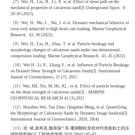
（
7
）
Wei, H., Liu, H.,
Li
,
X
. et al. Effect of stress path on the
mechanical properties of calcareous sand[J] Underground Space
,
9,
20
-
30 (2023).
（
8
）
Wei, H., Ma, L., Wu, J. et al. Dynamic mechanical behavior of
coral rock subjected to high strain rate loading. Marine Geophysical
Research
,
43, 30 (2022).
（
9
）
Wei, H., Liu, H., Zhao, T. et al. Particle breakage and
morphology changes of calcareous sands under one-dimensional
compression loading. Marine Geophysical Research
,
43, 45 (2022).
（
10
）
Wei H , Li X , Zhang S , et al. Influence of Particle Breakage
on Drained Shear Strength of Calcareous Sands[J]. International
Journal of Geomechanics, 21 (7), 2021.
（
11
）
Wei, HZ
,
Yin, M; He, JQ
，
et al. Effect of particle breakage
on the shear strength of calcareous sands[J]
，
MARINE
GEOPHYSICAL RESEARCH 42 (3),2021
（
12
）
Houzhen Wei, Tao Zhao, Qingshan Meng, et al. Quantifying
the Morphology of Calcareous Sands by Dynamic Image Analysis[J].
International Journal of Geomechanics ,2020, 20(4).
（
13
）张 斌
,
柴寿喜
,
魏厚振
*,
等
.
珊瑚颗粒形状对钙质粗粒土的压
缩性能影响
[J].
工程地质学报
,2020,28(01):85-93.