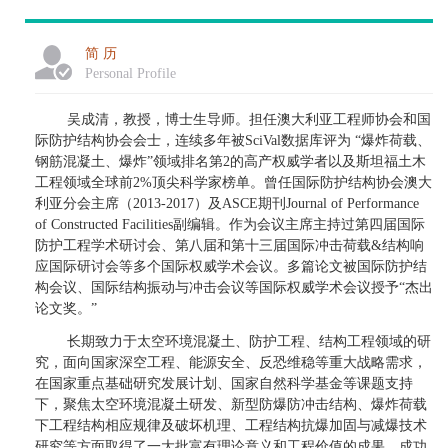
简 历
Personal Profile
吴成清，教授，博士生导师。
担任
澳大利亚工程师协会和国
际防护结构协会会士，连续多年被
SciVal数据库评为 “爆炸荷载、
钢筋混凝土、爆炸”领域排名第2的高产权威学者以及斯坦福土木
工程领域全球前2%顶尖科学家榜单。曾任国际防护结构协会澳大
利亚分会主席（2013-2017）及ASCE期刊Journal of Performance
of Constructed Facilities副编辑。作为会议主席主持过第四届国际
防护工程学术研讨会、第八届和第十三届国际冲击荷载&结构响
应国际研讨会等多个国际权威学术会议。多篇论文被国际防护结
构会议、国际结构振动与冲击会议等国际权威学术会议授予“杰出
论文奖。”
长期致力于太空环境混凝土、防护工程、结构工程领域的研
究，面向国家深空工程、能源安全、反恐维稳等重大战略需求，
在国家重点基础研究发展计划、国家自然科学基金等课题支持
下，聚焦太空环境混凝土研发、新型防爆防冲击结构、爆炸荷载
下工程结构相应规律及破坏机理、工程结构抗爆加固与减爆技术
研究等方面取得了一大批富有理论意义和工程价值的成果。成功