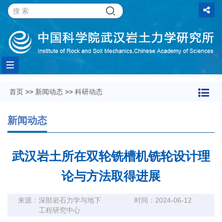
Toggle
首页
>>
新闻动态
>>
科研动态
navigation
新闻动态
武汉岩土所在双轮铣槽机铣轮设计理
论与方法取得进展
来源：深部岩石力学与地下
时间：2024-06-12
工程研究中心