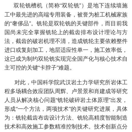
双轮铣槽机（简称“双轮铣”）是地下连续墙施
工中最先进的高端专用装备，被誉为桩工机械家族
的“奢侈品”。铣轮是双轮铣的关键部件，而目前我
国尚未完全掌握铣轮上的截齿排布设计理论与方
法，截齿的破岩机理不清，造成铣轮主要依赖整件
进口或复刻加工，地层适应性单一，施工效率低，
这已成为制约双轮铣实现完全国产化与核心技术自
主可控的关键“卡脖子”难题。
对此，中国科学院武汉岩土力学研究所岩体工
程多场耦合效应团队周辉、卢景景和肖建成等研究
人员从解决核心问题“铣轮破碎岩土体原理”出发，
形成“一个方法，两项技术”的关键研究进展，具体
为：铣轮截齿布齿设计方法、铣轮高精度智能制造
技术和高效施工参数精准控制技术。技术创新点分