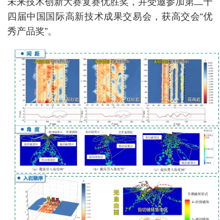
未来技术创新大赛复赛优胜奖，并受邀参加第二十
四届中国国际高新技术成果交易会，获高交会“优
秀产品奖”。