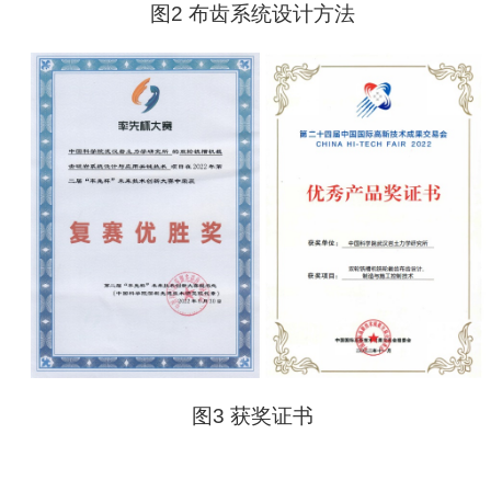
图2 布齿系统设计方法
图3 获奖证书