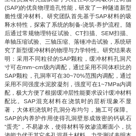
(SAP)的优良物理造孔性能，研发了一种隧道新型
脆性缓冲材料。研究团队首先基于SAP材料的吸
释水特性，探索了系统的制备-浇筑-养护流程。随
后通过常规物理特征试验、CT扫描、SEM扫描、
单轴压缩试验、三轴压缩、落锤冲击试验，系统研
究了新型缓冲材料的物理与力学特性。研究结果表
明：采用不同粒径的SAP颗粒，缓冲材料孔洞尺
寸可在mm~cm级内调配，通过采用不同体积比的
SAP颗粒，孔洞率可在30~70%范围内调配，通过
采用不同强度水泥胶凝剂，强度可在1~7MPa内调
配，极大方便了根据缓冲层性能要求设计缓冲材料
配比。SAP混充材料在浇筑时的层析现象不显
著，大体积浇筑时孔洞分布均匀，施工可保障。
SAP的内养护作用使得孔洞壁形成致密的钙矾石
“蛋壳”，不易渗水，使得材料等效渗流断面小，抗
渗能力优于其它多孔混凝土材料。力学测试表明本