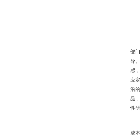
专
部
导
感
应
沿
品
性
在
成