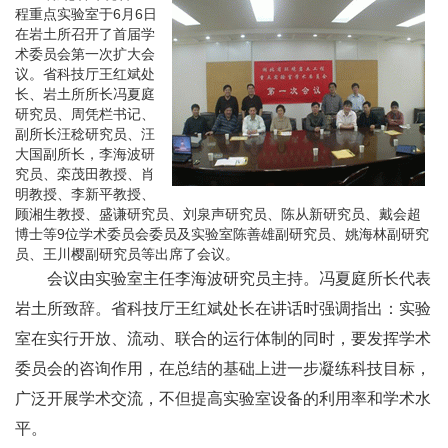
程重点实验室于6月6日
在岩土所召开了首届学
术委员会第一次扩大会
议。省科技厅王红斌处
长、岩土所所长冯夏庭
研究员、周凭栏书记、
副所长汪稔研究员、汪
大国副所长，李海波研
究员、栾茂田教授、肖
明教授、李新平教授、
顾湘生教授、盛谦研究员、刘泉声研究员、陈从新研究员、戴会超
博士等9位学术委员会委员及实验室陈善雄副研究员、姚海林副研究
员、王川樱副研究员等出席了会议。
会议由实验室主任李海波研究员主持。冯夏庭所长代表
岩土所致辞。省科技厅王红斌处长在讲话时强调指出：实验
室在实行开放、流动、联合的运行体制的同时，要发挥学术
委员会的咨询作用，在总结的基础上进一步凝练科技目标，
广泛开展学术交流，不但提高实验室设备的利用率和学术水
平。