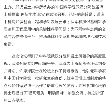
主办、武汉岩土力学所承办的“中国科学院武汉分院首届博
士后探索·创新学术论坛”在武汉召开。论坛的宗旨是：适应
中科院知识创新工程和学科发展要求；探索和加强基础科学
理论和工程应用中的关键性科学问题；为不同学科之间的交
流与合作提供平台；推动基础科学及相关领域的理论和技术
创新。
这次论坛得到了中科院武汉分院和岩土所领导的高度重
视，武汉分院党组书记陈平平、武汉岩土所副所长汪稔到会
并讲话。许厚泽院士在论坛上作了特邀报告，他以老科学家
和中国科学院第一批研究生的身份，就中国博士后制度的特
点和如何做好博士后作了语重心长的发言，并对参加论坛的
博士后提出了“提高素质，明确目标，加强交流，持之以恒”
的四点要求。