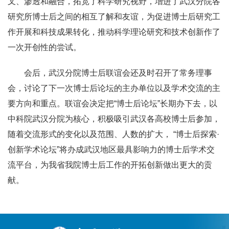
叉、渗透和融合，拓宽了科学研究视野，增进了武汉分院各
研究所博士后之间的相互了解和友谊，为促进博士后研究工
作开展和科技成果转化，推动科学理论研究和技术创新作了
一次开创性的尝试。
会后，武汉分院博士后联谊会还及时召开了常务理事
会，讨论了下一次博士后论坛的主办单位以及学术交流的主
要方向和重点。联谊会决定把“博士后论坛”长期办下去，以
中科院武汉分院为核心，积极吸引武汉各高校博士后参加，
随着交流形式的变化以及范围、人数的扩大， “博士后探索·
创新学术论坛”将办成武汉地区最具影响力的博士后学术交
流平台，为我省我院博士后工作的开拓创新做出更大的贡
献。