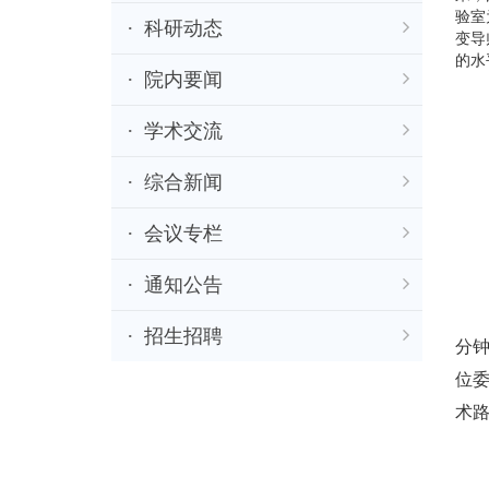
验室
科研动态
变导
的水
院内要闻
学术交流
综合新闻
会议专栏
通知公告
本次
招生招聘
分
位
术
倪