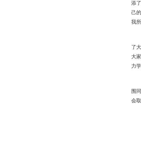
添
己
我
开
了
大
力
通
围
会