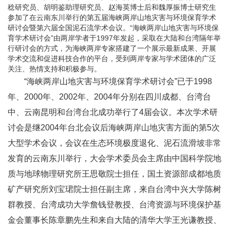
稔研究员、胡明鉴助理研究员、赵海英博士后和魏厚振博士研究生
参加了在云南东川举行的第五届海峡两岸山地灾害与环境保育学术
研讨会暨第六届全国泥石流学术会议。“海峡两岸山地灾害与环境保
育学术研讨会”由两岸学者于1997年发起，采取在大陆和台湾隔年举
行研讨会的方式，为海峡两岸专家搭建了一个展示最新成果、开展
学术交流和促进科技合作的平台，受到两岸专家与学术团体的广泛
关注、热情支持和积极参与。
“海峡两岸山地灾害与环境保育学术研讨会”已于1998
年、2000年、2002年、2004年分别在四川成都、台湾台
中、云南昆明和台湾台北成功举行了4届会议。本次学术研
讨会是继2004年台北会议后海峡两岸山地灾害方面的第5次
大型学术会议，会议在生态环境极度退化、泥石流滑坡非常
发育的云南东川举行，大会学术委员会主席由中国科学院地
质与地球物理研究所王思敬院士担任，国土资源部成都地质
矿产研究所刘宝珺院士担任副主席，来自台湾中兴大学陈树
群教授、台湾成功大学詹钱登教授、台湾资源与环境保护基
金会董事长陈章鹏先生和来自大陆的清华大学王光谦教授、