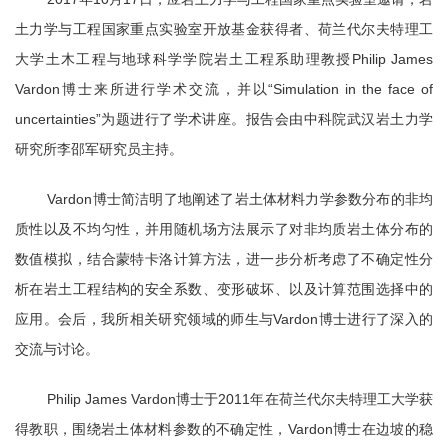
土力学与工程国家重点实验室开放基金获得者、
荷兰代尔夫特理工
大学土木工程与地球科学学院岩土工程系助理教授
Philip James
Vardon
博士来所进行学术交流，并以
“Simulation in the face of
uncertainties”
为题进行了学术讲座。报告会由中科院武汉岩土力学
研究所李邵军研究员主持。
Vardon
博士简洁明了地阐述了岩土体材料力学参数分布的非均
质性以及不均匀性，并用随机场方法展示了对非均质岩土体分布的
数值模拟，结合蒙特卡洛计算方法，进一步分析考虑了不确定性分
析在岩土工程结构的安全系数、变形破坏、以及计算范围选择中的
应用。会后，我所相关研究领域的师生与
Vardon
博士进行了深入的
交流与讨论。
Philip James Vardon
博士于
2011
年在荷兰代尔夫特理工大学获
得教职，围绕岩土体材料参数的不确定性，
Vardon
博士在边坡的稳