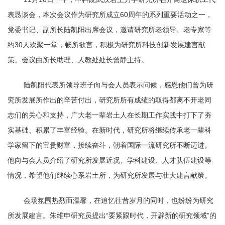
表恳谈会，本次会议作为研究所成立
60
周年的系列重要活动之一，
党委书记、副所长陆凯阳出席会议，邀请研究所老领导、老专家等
约
30
人欢聚一堂，畅所欲言，积极为研究所科技创新发展建言献
策。会议由所长助理、人教处处长曾静主持。
陆凯阳代表所领导班子向与会人员表示问候，感恩他们曾为研
究所发展所作出的辛苦付出，研究所所有成绩的取得都离不开老同
志们的关心和支持，广大老一辈岩土人在长期工作实践中打下了夯
实基础、积累了丰富经验。在新时代，研究所将继续传承老一辈科
学家留下的宝贵财富，接续奋斗，朝着国际一流研究所不断迈进。
他向与会人员介绍了研究所发展近况、学科建设、人才队伍建设等
情况，希望他们继续心系岩土所，为研究所发展与壮大建言献策。
会场氛围热烈而温馨，在追忆往昔岁月的同时，也纷纷为研究
所发展建言。朱维申研究员提出“要紧跟时代，开辟新的研究领域”的