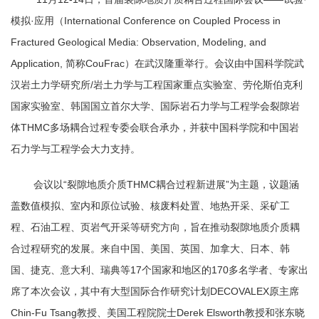
模拟
·
应用（
International Conference on Coupled Process in
Fractured Geological Media: Observation, Modeling, and
Application,
简称
CouFrac
）在武汉隆重举行。会议
由中国科学院武
汉岩土力学研究所
/
岩土力学与工
程国家重点实验室、劳伦斯伯克利
国家实验室、韩国国立首尔大学、国际岩石力学与工程学会裂隙岩
体
THMC
多场耦合过程专委会联合承办，并获中国科学院和中国岩
石力学与工程学会大力支持。
会议以
“
裂隙地质介质
THMC
耦合过程新进展
”
为主题，议题涵
盖数值模拟、室内和原位试验、核废料处置、地热开采、采矿工
程、石油工程、页岩气开采等研究方向，旨在推动裂隙地质介质耦
合过程研究的发展。来自中国、美国、英国、加拿大、日本、韩
国、捷克、意大利、瑞典等
17
个国家和地区的
170
多名学者、专家出
席了本次会议，其中有大型国际合作研究计划
DECOVALEX
原主席
Chin-Fu Tsang
教授、美国工程院院士
Derek Elsworth
教授和张东晓