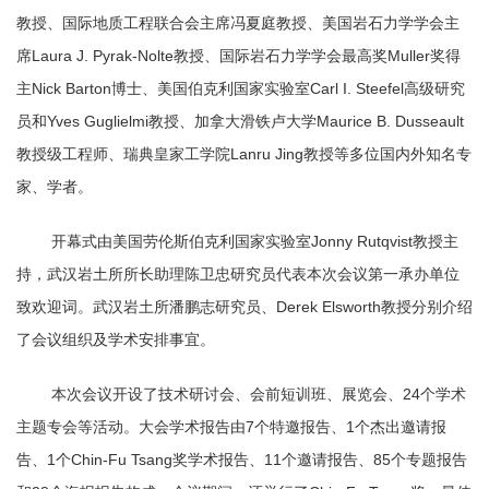
教授、国际地质工程联合会主席冯夏庭教授、
美国岩石力学学会主
席
Laura J. Pyrak-Nolte
教授
、国际岩石力学学会最高奖
Muller
奖得
主
Nick Barton
博士、美国伯克利国家实验室
Carl I. Steefel
高级研究
员和
Yves Guglielmi
教授、加拿大滑铁卢大学
Maurice B. Dusseault
教授级工程师、瑞典皇家工学院
Lanru Jing
教授等多位国内外知名专
家、学者。
开幕式由美国劳伦斯伯克利国家实验室
Jonny Rutqvist
教授主
持，武汉岩土所所长助理陈卫忠研究员代表本次会议第一承办单位
致欢迎词。武汉岩土所潘鹏志研究员、
Derek Elsworth
教授分别介绍
了会议组织及学术安排事宜。
本次会议开设了技术研讨会、会前短训班、展览会、
24
个学术
主题专会等活动。大会学术报告由
7
个特邀报告、
1
个杰出邀请报
告、
1
个
Chin-Fu Tsang
奖学术报告、
11
个邀请报告、
85
个专题报告