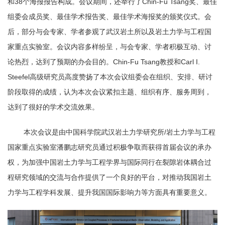
和
38
个海报报告构成。会议期间，还举行了
Chin-Fu Tsang
奖、最佳
组委会成员奖、最佳学术报告奖、最佳学术海报奖的颁奖仪式。会
后，部分与会专家、学者参观了武汉岩土所以及岩土力学与工程国
家重点实验室。会议内容多样纷呈，与会专家、学者积极互动、讨
论热烈，达到了预期的办会目的。
Chin-Fu Tsang
教授和
Carl I.
Steefel
高级研究员高度赞扬了本次会议组委会在组织、安排、研讨
阶段取得的成绩，认为本次会议紧扣主题、组织有序、服务周到，
达到了很好的学术交流效果。
本次会议是由中国科学院武汉岩土力学研究所
/
岩土力学与工程
国家重点实验室潘鹏志研究员通过积极争取而获得首届会议的承办
权，为加强中国岩土力学与工程学界与国际同行在裂隙岩体耦合过
程研究领域的交流与合作提供了一个良好的平台，对推动我国岩土
力学与工程学科发展、提升我国国际影响力等方面具有重要意义。