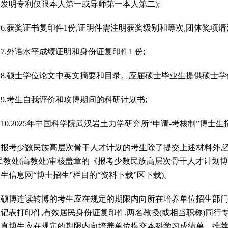
和发明专利仅限本人第一或导师第一本人第二);
.获奖证书复印件1份,证明件需注明获奖级别和等次,团体奖项
.外语水平成绩证明和身份证复印件1 份;
.硕士学位论文中英文摘要和目录。应届硕士毕业生提供硕士学
.考生自我评价和攻博期间的科研计划书;
.2025年中国科学院武汉岩土力学研究所“申请-考核制”博士
考少数民族高层次骨干人才计划的考生除了提交上述材料外,还
民教处(高教处)审核盖章的《报考少数民族高层次骨干人才计划
生信息网“博士招生”栏目的“资料下载”区下载)。
博连读转博的考生应在规定的期限内向所在培养单位招生部门
记表打印件,有效居民身份证复印件,两名教授(或相当职称)同
。直博生应在规定的期限内向培养单位提交本科学习成绩单、推