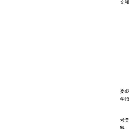
文
6
7
8
9
10
报
委)
学招
硕
考登
料