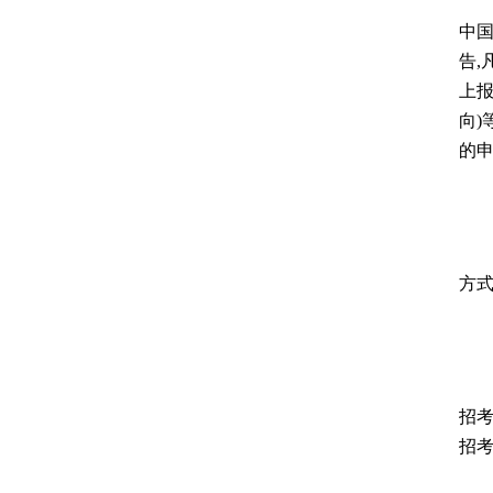
所
中国
告
上
向
的
(
博士
方
(
请考
招考
招考