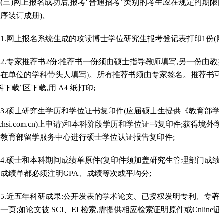
)网上报名成功后,报考“普通招考”类别的考生应在规定的期限
顺序装订成册)。
网上报名系统生成的攻读博士学位研究生报考登记表打印1份(网上
专家推荐书2份:推荐书一份须由硕士指导教师填写,另一份由教
在单位的学科带头人填写)。所有推荐书须由专家签名。推荐书
料下载”区下载,用 A4 纸打印;
硕士研究生学历和学位证书复印件(应届硕士生提供《教育部学籍
y.chsi.com.cn)上申请)和本科阶段学历和学位证书复印件;
和教育部留学服务中心进行硕士学位认证报告复印件;
.硕士和本科期间成绩单原件(复印件须加盖研究生管理部门成绩
成绩单都必须注明GPA、成绩等次或平均分;
.近五年科研成果:公开发表的学术论文、已授权发明专利、专著
一页;如论文被 SCI、EI 检索,需提供相应检索证明原件或Onli