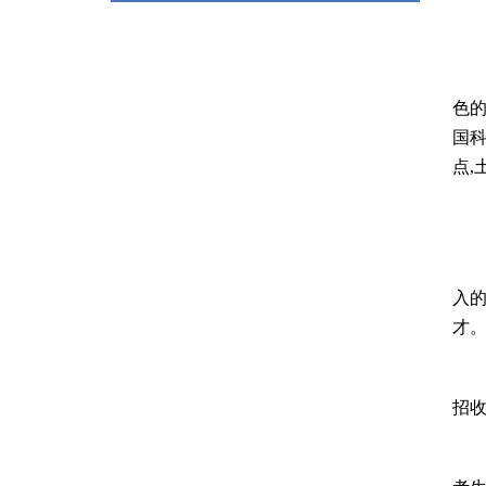
色
国
点,
一
研
入
才
20
招
为建