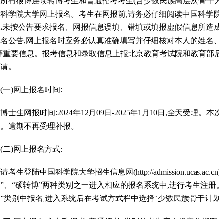
有硕博连读转博考生和普通招考考生(含少数民族高层次骨干人才
科学院大学网上报名。考生在网报前,请务必仔细阅读中国科学院
,凡未按公告要求报名、网报信息误填、错填或填报虚假信息所造
报名公告,网上报名时应务必认真准确填写并仔细核对本人的姓名
)等重要信息。报考信息和录取信息上报北京教育考试院和教育部
申请。
一)网上报名时间:
生网报时间:2024年12月09日-2025年1月10日,全天受
式。逾期不再受理补报。
二)网上报名方式:
生登陆中国科学院大学招生信息网(http://admission.ucas.a
”、“硕转博”两种类别之一进入相应的报名系统中,进行考生注
”类别中报名,进入系统后在考试方式栏中选择“少数民族骨干计