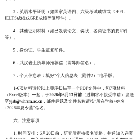
3．
英语水平证明（如国家英语四、六级考试成绩或TOEFL、
IELTS成绩或GRE成绩等复印件）。
4．
其他证明材料（如已发表论文、奖状、各类证书的复印件
等）。
5．
身份证、学生证复印件。
6．
武汉岩土所导师推荐信（需导师签名）。
7．
个人信息表：填好“个人信息表（附件2）”电子版。
1-6
项材料请按以上顺序扫描至一个PDF文件中，和7项材料
（Excel版本）一起，于
2026年6月13日前
（过期将不接受申请）发送
至
yjsb@whrsm.ac.cn
，邮件标题及文件名称请按“所在学校+姓名
+2026年夏令营”命名。
六、注意事项
1.
时间安排：
6
月20日前，研究所审核报名资格，并通知入选夏