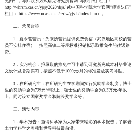
见附件，导师联系方式请见研究所官网“导师介绍”栏目：
http://whrsm.cas.cn/yjsjy2020/dsjs/ 或中国科学院大学官网“师资队伍”
栏目： https://www.ucas.ac.cn/szdw/yjsds/index.htm）。
二、营员政策
1．
夏令营营员：
为来所营员提供免费食宿（武汉地区高校的营
员不安排住宿），按照高铁二等座标准报销拟录取推免生的往返路
费。
2．
实习机会：
拟录取的推免生可申请到研究所完成本科毕业论
文设计及暑期实习，按照不低于1000元/月的标准发放实习补贴。
3．
在所研究生：
在所研究生在学期间实行奖助学金制度，博士
生的奖助学金为7万元/年以上，硕士生的奖助学金为3.3万元/年以
上。同时设立国家奖学金和院长奖学金等。
三、活动内容
1．
学术报告：
邀请科学家为大家带来精彩的学术报告，了解岩
土力学科学之奥秘和世界科技最前沿。