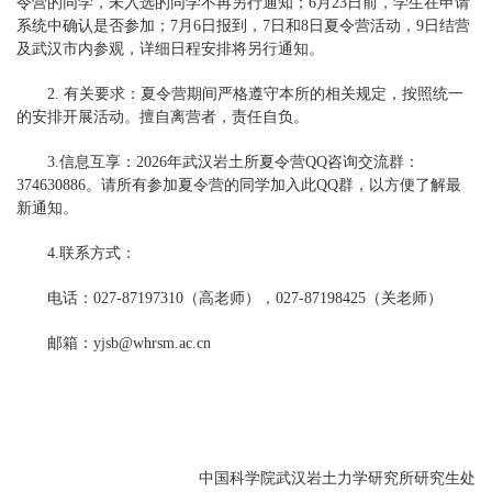
令营的同学，未入选的同学不再另行通知；6月23日前，学生在申请
系统中确认是否参加；7月6日报到，7日和8日夏令营活动，9日结营
及武汉市内参观，详细日程安排将另行通知。
2.
有关要求：
夏令营期间严格遵守本所的相关规定，按照统一
的安排开展活动。擅自离营者，责任自负。
3.
信息互享：
2026
年武汉岩土所夏令营QQ咨询交流群：
374630886。请所有参加夏令营的同学加入此QQ群，以方便了解最
新通知。
4.
联系方式：
电话：027-87197310（高老师），027-87198425（关老师）
邮箱：yjsb@whrsm.ac.cn
中国科学院武汉岩土力学研究所研究生处