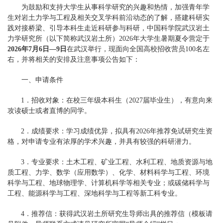
为鼓励和支持大学生从事科学研究的兴趣和热情，加强青年学
生对岩土力学与工程及相关交叉学科前沿动态的了解，搭建科研实
践对接桥梁、引导本科生走近科研参与科研，中国科学院武汉岩土
力学研究所（以下简称武汉岩土所）2026年大学生暑期夏令营定于
2026年7月6日—9日
在武汉举行，现面向全国高校招收营员100名左
右，并将相关的安排及注意事项公告如下：
一、申请条件
1．
招收对象：
在校三年级本科生（2027届毕业生），有意向来
攻读硕士或者直博的同学。
2．
成绩要求：
学习成绩优异，拟具有2026年推荐免试研究生资
格，对申请专业有浓厚的学术兴趣，并具有较强的科研潜力。
3．
专业要求：
土木工程、矿业工程、水利工程、地质资源与地
质工程、力学、数学（应用数学）、化学、材料科学与工程、环境
科学与工程、地球物理学、计算机科学等相关专业；或碳储科学与
工程、能源科学与工程、深地科学与工程等新工科专业。
4．
推荐信：
获得武汉岩土所研究生导师出具的推荐信（模板请