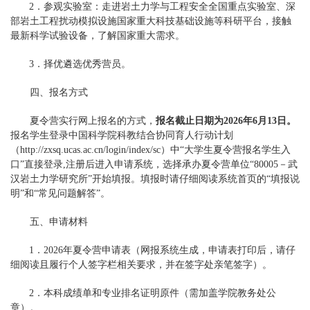
2．
参观实验室：
走进岩土力学与工程安全全国重点实验室、深
部岩土工程扰动模拟设施国家重大科技基础设施等科研平台，接触
最新科学试验设备，了解国家重大需求。
3．
择优遴选优秀营员。
四、报名方式
夏令营实行网上报名的方式，
报名截止日期为2026年6月13日。
报名学生登录
中国科学院科教结合协同育人行动计划
（http://zxsq.ucas.ac.cn/login/index/sc）中“大学生夏令营报名学生入
口”直接登录,注册后进入申请系统，选择承办夏令营单位“80005－武
汉岩土力学研究所”开始填报。填报时请仔细阅读系统首页的“填报说
明”和“常见问题解答”。
五、申请材料
1．
2026
年夏令营申请表（网报系统生成，申请表打印后，请仔
细阅读且履行个人签字栏相关要求，并在签字处亲笔签字）。
2．
本科成绩单和专业排名证明原件（需加盖学院教务处公
章）。