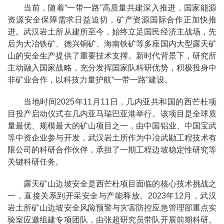
当前，随着“一带一路”高质量共建深入推进，国家能源
资源安全保障需求日益迫切，矿产资源国际合作正加快推
进。武汉岩土所从建所至今，始终立足国民经济主战场，先
后为大冶铁矿、德兴铜矿、海南铁矿等多座国内大型露天矿
山的安全生产提供了重要技术支撑。新时代背景下，研究所
主动融入国家战略，充分发挥国家队科研优势，积极投身中
非矿业合作，以科技力量护航“一带一路”建设。
当地时间2025年11月11日，几内亚共和国的西芒杜项
目投产启动仪式在几内亚马瑞巴亚港举行。该项目是全球质
量最优、规模最大的矿山项目之一，由中国铝业、中国宝武
等中资企业参与开发，武汉岩土所作为中冶武勘工程技术有
限公司的科研合作伙伴，承担了一期工程边坡稳定性研究等
关键科研任务。
露天矿山边坡安全是西芒杜项目面临的核心技术挑战之
一，直接关系到开采安全与产能释放。2023年12月，武汉
岩土所矿山边坡安全风险预警与灾害防控应急管理部重点实
验室应邀组建专项团队，由张超研究员带队开展前期科研。