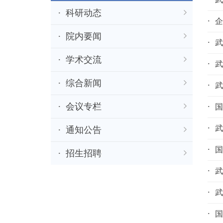
科研动态
企
院内要闻
武
学术交流
武
综合新闻
武
会议专栏
国
武
通知公告
国
招生招聘
武
武
国