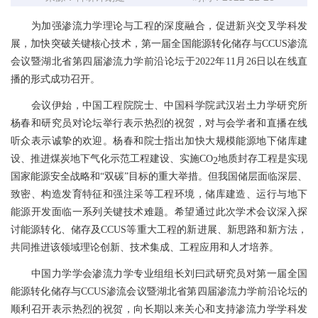
为加强渗流力学理论与工程的深度融合，促进新兴交叉学科发
展，加快突破关键核心技术，第一届全国能源转化储存与CCUS渗流
会议暨湖北省第四届渗流力学前沿论坛于2022年11月26日以在线直
播的形式成功召开。
会议伊始，中国工程院院士、中国科学院武汉岩土力学研究所
杨春和研究员对论坛举行表示热烈的祝贺，对与会学者和直播在线
听众表示诚挚的欢迎。杨春和院士指出加快大规模能源地下储库建
设、推进煤炭地下气化示范工程建设、实施CO
地质封存工程是实现
2
国家能源安全战略和“双碳”目标的重大举措。但我国储层面临深层、
致密、构造发育特征和强注采等工程环境，储库建造、运行与地下
能源开发面临一系列关键技术难题。希望通过此次学术会议深入探
讨能源转化、储存及CCUS等重大工程的新进展、新思路和新方法，
共同推进该领域理论创新、技术集成、工程应用和人才培养。
中国力学学会渗流力学专业组组长刘曰武研究员对第一届全国
能源转化储存与CCUS渗流会议暨湖北省第四届渗流力学前沿论坛的
顺利召开表示热烈的祝贺，向长期以来关心和支持渗流力学学科发