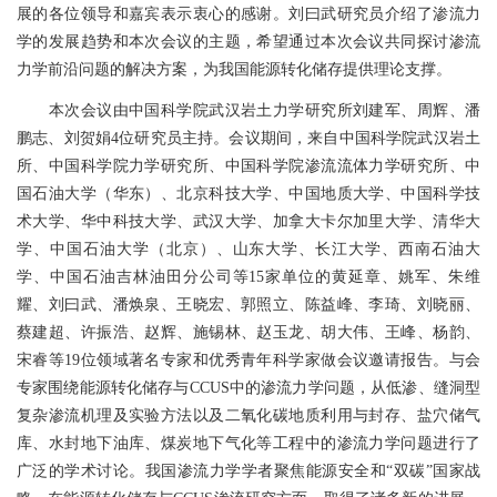
展的各位领导和嘉宾表示衷心的感谢。刘曰武研究员介绍了渗流力
学的发展趋势和本次会议的主题，希望通过本次会议共同探讨渗流
力学前沿问题的解决方案，为我国能源转化储存提供理论支撑。
本次会议由中国科学院武汉岩土力学研究所刘建军、周辉、潘
鹏志、刘贺娟4位研究员主持。会议期间，来自中国科学院武汉岩土
所、中国科学院力学研究所、中国科学院渗流流体力学研究所、中
国石油大学（华东）、北京科技大学、中国地质大学、中国科学技
术大学、华中科技大学、武汉大学、加拿大卡尔加里大学、清华大
学、中国石油大学（北京）、山东大学、长江大学、西南石油大
学、中国石油吉林油田分公司等15家单位的黄延章、姚军、朱维
耀、刘曰武、潘焕泉、王晓宏、郭照立、陈益峰、李琦、刘晓丽、
蔡建超、许振浩、赵辉、施锡林、赵玉龙、胡大伟、王峰、杨韵、
宋睿等19位领域著名专家和优秀青年科学家做会议邀请报告。与会
专家围绕能源转化储存与CCUS中的渗流力学问题，从低渗、缝洞型
复杂渗流机理及实验方法以及二氧化碳地质利用与封存、盐穴储气
库、水封地下油库、煤炭地下气化等工程中的渗流力学问题进行了
广泛的学术讨论。我国渗流力学学者聚焦能源安全和“双碳”国家战