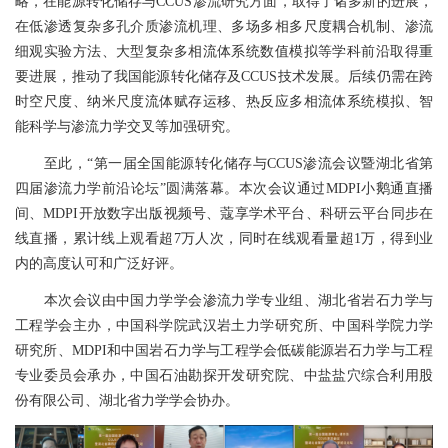
略，在能源转化储存与CCUS渗流研究方面，取得了诸多新的进展，
在低渗透复杂多孔介质渗流机理、多场多相多尺度耦合机制、渗流
细观实验方法、大型复杂多相流体系统数值模拟等学科前沿取得重
要进展，推动了我国能源转化储存及CCUS技术发展。后续仍需在跨
时空尺度、纳米尺度流体赋存运移、热反应多相流体系统模拟、智
能科学与渗流力学交叉等加强研究。
至此，“第一届全国能源转化储存与CCUS渗流会议暨湖北省第
四届渗流力学前沿论坛”圆满落幕。本次会议通过MDPI小鹅通直播
间、MDPI开放数字出版视频号、蔻享学术平台、科研云平台同步在
线直播，累计线上观看超7万人次，同时在线观看量超1万，得到业
内的高度认可和广泛好评。
本次会议由中国力学学会渗流力学专业组、湖北省岩石力学与
工程学会主办，中国科学院武汉岩土力学研究所、中国科学院力学
研究所、MDPI和中国岩石力学与工程学会低碳能源岩石力学与工程
专业委员会承办，中国石油勘探开发研究院、中盐盐穴综合利用股
份有限公司、湖北省力学学会协办。