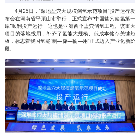
4月25日，“深地盐穴大规模储氢示范项目”投产运行发
布会在河南省平顶山市举行，正式宣布“中国盐穴储氢第一
库”顺利投产运行，这也是亚洲首个盐穴储氢工程。该重大
项目的落地投用，补齐了氢能大规模、低成本储存关键短
板，标志着我国氢能“制—储—输—用”正式迈入产业化新阶
段。