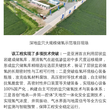
深地盐穴大规模储氢示范项目现场
该工程实现了多项技术突破：
一是亚洲首次
利用层状盐
岩建成储氢库，厘清氢气在超低渗盐岩中多尺度运移规律，
形成盐穴储氢库精细选址选层关键技术，验证了层状盐岩储
氢的长期密封性与工程可行性；二是突破临氢环境核心装备
瓶颈，攻克临氢材料腐蚀、高压密封等技术难题，自主研制
抗氢脆套管、高密封性井口装置等关键装备，实现核心设备
100%国产化，构建自主可控的盐穴储氢技术与装备体系；
三是首创“地表—井筒—腔体”天地空一体化安全监测技术，
实现氢气浓度、井筒振动、气水界面与地震信号等全方位实
时监测与智能预警，保障工程安全稳定运行。