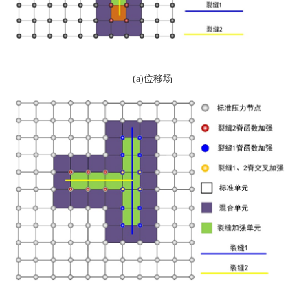
(a)位移场