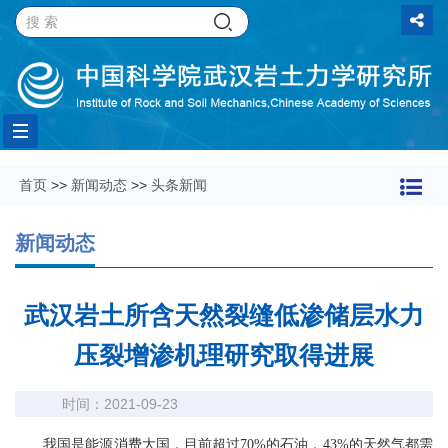
Toggle
首页
>>
新闻动态
>>
头条新闻
navigation
新闻动态
武汉岩土所含天然裂缝低渗储层水力
压裂增渗机理研究取得进展
时间：2021-09-23
我国是能源消费大国，目前超过70%的石油，43%的天然气都需