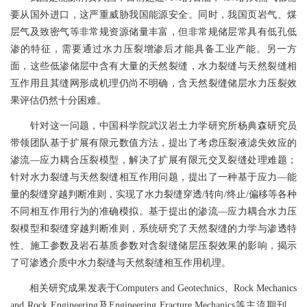
要从国外进口，这严重威胁我国能源安全。同时，我国页岩气、煤
层气及致密气等非常规资源储量丰富，但非常规储层常具有低孔低
渗的特征，需要通过水力压裂增渗后才能具备工业产能。另一方
面，这些低渗储层中含有大量的天然裂缝，水力裂缝与天然裂缝相
互作用且其缝网形成机理仍尚不明确，含天然裂缝储层水力压裂效
果评估仍然十分困难。
针对这一问题，中国科学院武汉岩土力学研究所
杨典森
研究员
带领团队基于扩展有限元数值方法，提出了考虑压裂液滤失效应的
渗流—应力耦合压裂模型，解决了扩展有限元交叉裂缝处理难题；
针对水力裂缝与天然裂缝相互作用问题，提出了一种基于应力—能
量的裂缝穿越判断准则，实现了水力裂缝穿透/转向/终止/偏移等各种
不同相互作用行为的准确模拟。基于提出的渗流—应力耦合水力压
裂模型和裂缝穿越判断准则，系统研究了天然裂缝的力学与渗透特
性、施工参数及岩石基质参数对含裂缝储层压裂效果的影响，揭示
了可渗透介质中水力裂缝与天然裂缝相互作用机理。
相关研究成果发表于Computers and Geotechnics、Rock Mechanics
and Rock Engineering及Engineering Fracture Mechanics等主流期刊，