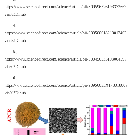
https://www.sciencedirect.com/science/article/pii/S0959652619337266?
via%3Dihub
4、
https://www.sciencedirect.com/science/article/pii/S0950061821001240?
via%3Dihub
5、
https://www.sciencedirect.com/science/article/pii/S0045653519306459?
via%3Dihub
6、
https://www.sciencedirect.com/science/article/pii/S0956053X17301800?
via%3Dihub