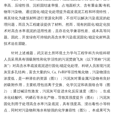
率高、压缩性强、沉积固结速率慢、占地面积大、含有重金属/有机
物等污染物。通过固化/稳定化处理提升疏浚底泥工程和环境特性，
将其转化为建筑材料进行资源化利用，不但可以解决污染底泥的处
理问题，而且为工程建设提供了材料。然而，现有的固化/稳定化技
术对高含水率底泥的适用性差，且存在化学兼容性差、成本高等问
题。因此，开发绿色可持续的高含水率污染底泥固化/稳定化材料及
技术迫在眉睫。
针对上述难题，武汉岩土所环境土力学与工程学科方向组科研
人员采用具有强吸附性和化学活性的污泥焚烧飞灰（以下简称“污泥
灰”）对高含水率疏浚底泥进行固化/稳定化处理。
科研人员
发现污泥
灰呈多孔结构，富含大量的Si, Ca, Fe和P等活性氧化物，污染物浸出
浓度低，是一种潜在的资源（图1）；污泥灰对重金属污染物有良好
的吸附作用，主要机理包括离子交换、化学沉淀和表面络合等（图
2）；通过碱活性激发，污泥灰可促进水化反应速度（图3），生成
水化硅酸钙、钙磷石等水化产物，导致其强度提升（图4）；污泥灰
固化剂用于处理高含水率污染底泥，具有强度高、浸出毒性小等特
点，同时对污染物和海水有较强的化学兼容性（图5）。本成果可为