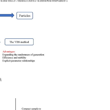
a-8453-78d441f50c61-45884964/relevance/1
赋值法