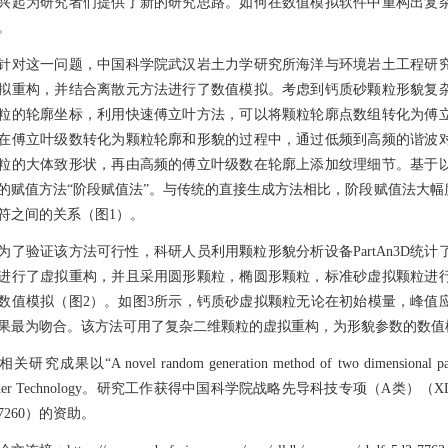
兴起为研究者们提供了新的研究思路。如何在数值模拟软件中重构出复
。
这一问题，中国科学院武汉岩土力学研究所海洋与环境岩土工程研究
拟重构，并结合离散元方法进行了数值模拟。考虑到钙质砂颗粒形貌复
粒的轮廓坐标，利用快速傅立叶方法，可以将颗粒轮廓点数组转化为傅
在傅立叶级数转化为颗粒轮廓和形貌的过程中，通过低频到高频的谐波
粒的大体致形状，再由高频的傅立叶级数在轮廓上添加纹理细节。基于
的赋值方法“阶段赋值法”。与传统的直接生成方法相比，阶段赋值法大
符之间的关系（图1）。
验证该方法可行性，科研人员利用颗粒形貌分析设备PartAn3D统
进行了虚拟重构，并且采用圆形颗粒，椭圆形颗粒，标准砂虚拟颗粒进
数值模拟（图2）。如图3所示，钙质砂虚拟颗粒无论在初始模量，峰值
果最为吻合。该方法可用了复杂二维颗粒的虚拟重构，为形貌参数的数值
成果以“A novel random generation method of two dimensional parti
wder Technology。研究工作获得中国科学院战略先导科技专项（A类）（XD
77260）的资助。