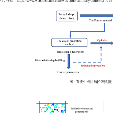
：https://www.webofscience.com/wos/alldb/summary/abdfc5d3-7763-45e
图1 直接生成法与阶段