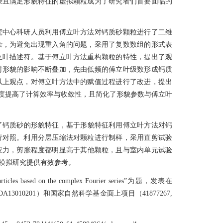
杂且满足形貌特征的虚拟颗粒成为了研究者们首要面临的
中心科研人员利用傅立叶方法对钙质砂颗粒进行了二维
杂，为避免出现重入角的问题，采用了复数数组的形式表
立叶描述符。基于傅立叶方法重构颗粒的特性，提出了观
对形貌的影响不断叠加，先由低频的傅立叶级数形成钙质
以上观点，对傅立叶方法中的赋值过程进行了改进，提出
幅度提高了计算效率与收敛性，且简化了形貌参数与傅立叶
计了钙质砂的形貌特征，基于形貌特征利用傅立叶方法对钙
行对照。利用分层压缩法对颗粒进行制样，采用直剪试验
应力，剪胀程度都明显高于其他颗粒，且与室内单元试验
模拟研究提供有效参考。
cles based on the complex Fourier series”为题，发表在
A13010201）和国家自然科学基金面上项目（41877267,