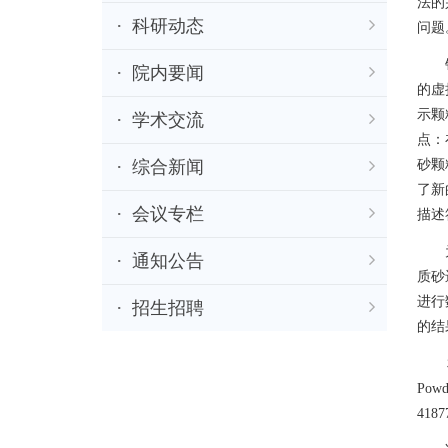
法的
科研动态
问题
针对
院内要闻
的虚
示颗
学术交流
点：
砂颗
综合新闻
了新
会议专栏
描述
为了
通知公告
质砂
进行
招生招聘
的结
相关研究
Po
418