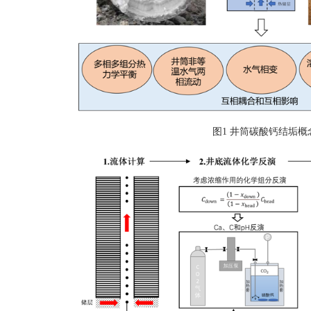
图1 井筒碳酸钙结垢概