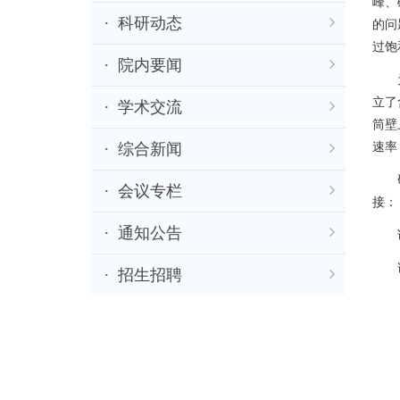
峰、
科研动态
的问
过饱
院内要闻
为此
立了
学术交流
筒壁
速率
综合新闻
研究
会议专栏
接：
通知公告
论文1：
论文2：
招生招聘