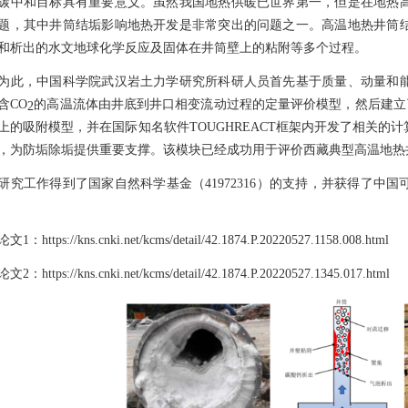
碳中和目标具有重要意义。虽然我国地热供暖已世界第一，但是在地热
题，其中井筒结垢影响地热开发是非常突出的问题之一。高温地热井筒
和析出的水文地球化学反应及固体在井筒壁上的粘附等多个过程。
，中国科学院武汉岩土力学研究所科研人员首先基于质量、动量和能
含CO
的高温流体由井底到井口相变流动过程的定量评价模型，然后建立
2
上的吸附模型，并在国际知名软件TOUGHREACT框架内开发了相关
，为防垢除垢提供重要支撑。该模块已经成功用于评价西藏典型高温地热
工作得到了国家自然科学基金（41972316）的支持，并获得了中
https://kns.cnki.net/kcms/detail/42.1874.P.20220527.1158.008.html
https://kns.cnki.net/kcms/detail/42.1874.P.20220527.1345.017.html