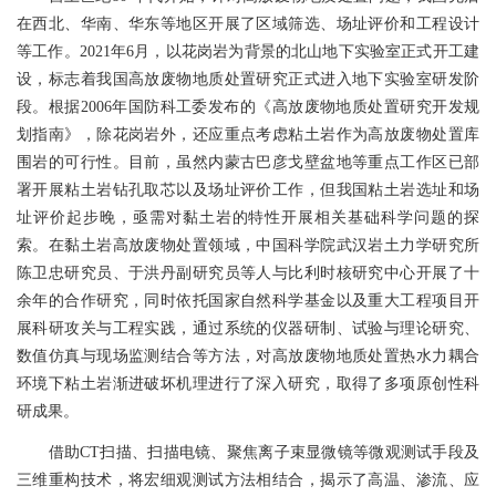
在西北、华南、华东等地区开展了区域筛选、场址评价和工程设计
等工作。2021年6月，以花岗岩为背景的北山地下实验室正式开工建
设，标志着我国高放废物地质处置研究正式进入地下实验室研发阶
段。根据2006年国防科工委发布的《高放废物地质处置研究开发规
划指南》，除花岗岩外，还应重点考虑粘土岩作为高放废物处置库
围岩的可行性。目前，虽然内蒙古巴彦戈壁盆地等重点工作区已部
署开展粘土岩钻孔取芯以及场址评价工作，但我国粘土岩选址和场
址评价起步晚，亟需对黏土岩的特性开展相关基础科学问题的探
索。在黏土岩高放废物处置领域，中国科学院武汉岩土力学研究所
陈卫忠研究员、于洪丹副研究员等人与比利时核研究中心开展了十
余年的合作研究，同时依托国家自然科学基金以及重大工程项目开
展科研攻关与工程实践，通过系统的仪器研制、试验与理论研究、
数值仿真与现场监测结合等方法，对高放废物地质处置热水力耦合
环境下粘土岩渐进破坏机理进行了深入研究，取得了多项原创性科
研成果。
借助CT扫描、扫描电镜、聚焦离子束显微镜等微观测试手段及
三维重构技术，将宏细观测试方法相结合，揭示了高温、渗流、应