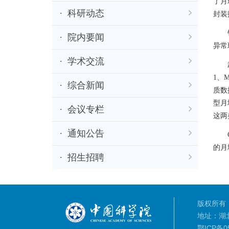
了月
科研动态
封装
针对
院内要闻
异常
学术交流
武汉
1、
综合新闻
质数
型月
会议专栏
这两
通知公告
CA
的月
招生招聘
版权所有：
地址：湖
鄂ICP备05