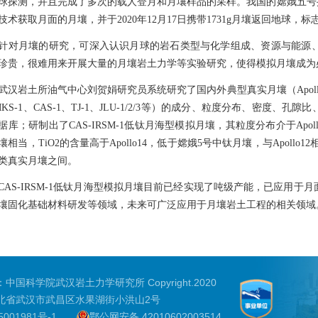
球探测，并且完成了多次的载人登月和月壤样品的采样。我国的嫦娥五号
技术获取月面的月壤，并于2020年12月17日携带1731g月壤返回地球
月壤的研究，可深入认识月球的岩石类型与化学组成、资源与能源、
珍贵，很难用来开展大量的月壤岩土力学等实验研究，使得模拟月壤成为
岩土所油气中心刘贺娟研究员系统研究了国内外典型真实月壤（Apollo、Lun
MKS-1、CAS-1、TJ-1、JLU-1/2/3等）的成分、粒度分布、密
据库；研制出了CAS-IRSM-1低钛月海型模拟月壤，其粒度分布介于Apol
壤相当，TiO2的含量高于Apollo14，低于嫦娥5号中钛月壤，与Apollo1
类真实月壤之间。
S-IRSM-1低钛月海型模拟月壤目前已经实现了吨级产能，已应用于
壤固化基础材料研发等领域，未来可广泛应用于月壤岩土工程的相关领域
中国科学院武汉岩土力学研究所 Copyright.2020
北省武汉市武昌区水果湖街小洪山2号
001981号-1
鄂公网安备 42010602003514