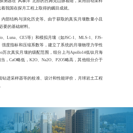
探测器在“风暴洋”北部的吕姆克山脉着陆，采用自动采样
，标志着我国在探月工程上取得的瞩目成就。
内部结构与演化历史等。由于获取的真实月壤数量小且
必要的基础材料。
a、CE5等）和模拟月壤（如JSC-1、MLS-1、FJS-
度、孔隙比、强度指标和压缩系数等，建立了系统的月壤物理力学性
lo历次真实月壤的级配范围，组分上与Apollo14低钛月海
2相当，CaO略低，K2O、Na2O、P2O5略高，其他组分介于
月面钻进采样器等的校准、设计和性能评价，月球岩土工程
。