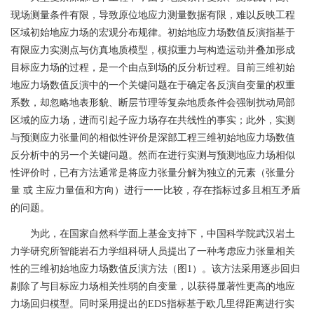
现场测量条件有限，导致原位地应力测量数据有限，难以反映工程
区域初始地应力场的宏观分布规律。初始地应力场数值反演指基于
有限应力实测点与仿真地质模型，模拟重力与构造运动并叠加形成
目标应力场的过程，是一个由点到场的反分析过程。目前三维初始
地应力场数值反演中的一个关键问题在于确定各反演自变量的权重
系数，却忽略地表形貌、断层节理等复杂地质条件会强制扰动局部
区域的应力场，进而引起子应力场存在共线性的事实；此外，实测
与预测应力张量间的相似性评价是深部工程三维初始地应力场数值
反分析中的另一个关键问题。然而在进行实测与预测地应力场相似
性评价时，已有方法通常是将应力张量分解为独立的元素（张量分
量 或 主应力量值和方向）进行一一比较，存在指标过多且相互矛盾
的问题。
为此，在国家自然科学面上基金支持下，中国科学院武汉岩土
力学研究所智能岩石力学组科研人员提出了一种考虑应力张量相关
性的三维初始地应力场数值反演方法（图
1
）。该方法采用逐步回归
剔除了与目标应力场相关性弱的自变量，以获得显著性更高的地应
力场回归模型。同时采用提出的
EDS
指标基于
欧几里得
距离进行实