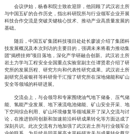
会议伊始，杨春和院士致欢迎辞，他回顾了武汉岩土所
与中国五矿的合作历史，指出科研院所与行业领军企业开展
科技合作交流是突破关键核心技术、推动产业高质量发展的
基础。
随后，中国五矿集团科技项目处处长廖波介绍了集团科
技发展概况及本次到访的主要目的，强调未来将着力推动集
团“揭榜挂帅”项目落地，深化产学研融合创新。武汉岩土所
岩土力学与工程安全全国重点实验室副主任谭贤君介绍了研
究所的发展历程、研究方向和代表性研究成果。武汉岩土所
副研究员崔银祥等科研骨干汇报了研究所在深地储能和矿山
安全等领域的科研进展。
交流会上，与会领导和专家围绕油气地下储备、压气储
能、氢能产业发展、地下液流电池储能、矿山安全开采、地
下空间综合利用、矿山环境修复等领域展开了深入交流与讨
论，在推进协同创新和加速前沿科研成果转化等方面达成了
深刻共识。此次交流有力地加强了武汉岩土所与行业领军企
业的联系，为后续共同开展高水平科研攻关与成果转化奠定