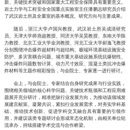
新、关键技术突破和国家重大工程安全保障具有重要意义。
岩土力学与工程安全全国重点实验室主任潘鹏志研究员介绍
了武汉岩土所及全重室的基本概况、研究方向与主要成果。
随后，浙江大学卢国兴教授、武汉岩土所吴成清研究
员、天津大学师燕超教授、同济大学吴昊教授、东南大学陈
力教授、北京工业大学金浏教授、河北工业大学郝逸飞教授
分别围绕冲击爆炸超材料与超结构、极端环境基础设施安全
防护、多灾害耦合问题、城市重大基础设施系统抗爆韧性、
冲击爆炸问题数智计算、动力尺寸效应、混凝土类抗冲击爆
炸材料等主题作精彩报告，与会院士、专家逐一进行研讨。
会上，与会院士、专家结合自身研究成果与行业实践，
围绕相关领域的核心科学问题、关键技术瓶颈和工程应用难
题展开充分研讨，精准把脉行业发展方向，为推动该领域发
展建言献策、凝聚共识，紧扣行业发展需求，对夯实学科基
础、推动技术创新、促进学科交叉融合具有重要的引领作
用，并建议该类专题研讨会形成常态化机制，由相关单位轮
流承办，持续搭建学术交流与合作桥梁。