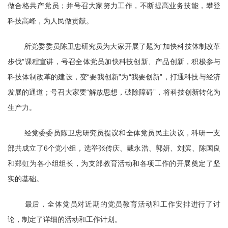
做合格共产党员；并号召大家努力工作，不断提高业务技能，攀登
科技高峰，为人民做贡献。
所党委委员陈卫忠研究员为大家开展了题为“加快科技体制改革
步伐
”
课程宣讲，号召全体党员加快科技创新、产品创新，积极参与
科技体制改革的建设，变
“
要我创新
”
为
“
我要创新
”
，打通科技与经济
发展的通道；号召大家要
“
解放思想，破除障碍
”
，将科技创新转化为
生产力。
经党委委员陈卫忠研究员提议和全体党员民主决议，科研一支
部共成立了
6
个党小组，选举张传庆、戴永浩、郭妍、刘滨、陈国良
和郑虹为各小组组长，为支部教育活动和各项工作的开展奠定了坚
实的基础。
最后，全体党员对近期的党员教育活动和工作安排进行了讨
论，制定了详细的活动和工作计划。