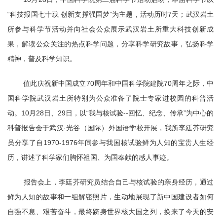
“科技报国七十载 创新支撑强国梦”为主题，活动历时
7
天；武汉岩土
所参与科学节活动并向社会公众展示武汉岩土所重大科技创新成
果，解读公众关注的热点科学问题，分享科学研究故事，弘扬科学
精神，普及科学知识。
值此庆祝新中国成立
70
周年和中国科学院建院
70
周年之际，中
国科学院武汉岩土所特别为公众准备了院士专家进校园的科普活
动。
10
月
28
日、
29
日，以“我与核试验
--
回忆、纪念、传承”为中心的
科普报告会于武汉·光谷（国际）外国语学校开展，我所李廷芥研究
员分享了自
1970-1976
年间参与我国核试验鲜为人知的宝贵人生经
历，讲述了科学家们胸怀祖国、为国奉献的感人事迹。
报告会上，李廷芥研究员结合自己与核试验的亲身经历，通过
鲜为人知的故事和一组解密照片，生动地展现了新中国建设者如何
自强不息、艰苦奋斗，最终跻身世界核大国之列，换来了今天的安