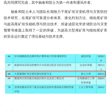
高共同撰写完成，其中杨春和院士为第一作者和通讯作者。
杨春和院士本人与团队长期致力于尾矿坝灾变机理与灾害防控
技术研究，在尾矿坝可靠度分析体系、液化判别方法、细粒尾矿坝
与超高尾矿坝失稳机理与防治技术、排渗滤层化学淤堵防治与灾变
预警等难题上取得了一定的突破，为超高大型尾矿库与细粒尾矿库
的安全运行奠定了理论基础与技术支撑。