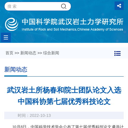
Toggle
首页
>>
新闻动态
>>
综合新闻
navigation
新闻动态
武汉岩土所杨春和院士团队论文入选
中国科协第七届优秀科技论文
时间：2022-10-13
10月8日，中国科学技术学会公布了第七届优秀科技论文遴选计