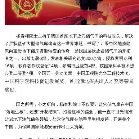
杨春和院士
主持了我国首座地下盐穴储气库的科技攻关，解决
了层状盐矿大型储气库建造这一世界难题，书写了让采空区地质隐
患向宝贵地下储库资源转变的传奇，是我国层状盐岩储气库的开拓
者之一。出版专著6部，发表相关研究论文300余篇，授权发明专利
16项，软件著作权登记14项，参编行业规范4部。获国家科学技术进
步奖二等奖4项、全国五一劳动奖章、中国工程院光华工程技术奖、
中国科学院科技促进发展奖、首届湖北省杰出人才奖等荣誉
奖励。
国之所需，心之所向，杨春和院士不仅要让盐穴储气库在中国
“落地生根”，还要“开花结果”。抱着这样的信念，他一直将目光瞄准
盐岩地下油气储备领域，盐穴储气库在他手里生根发芽，开遍整个
中国，为保障国家能源安全作出巨大贡献。