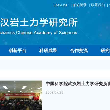
ENGLISH
邮箱登录
联系我们
创新平台
科研成果
合作交流
研究
中国科学院武汉岩土力学研究所
2009/07/23