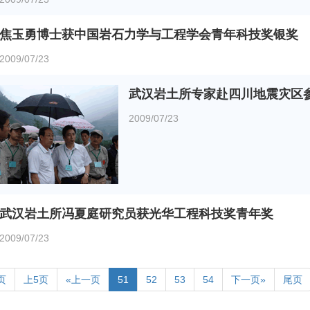
焦玉勇博士获中国岩石力学与工程学会青年科技奖银奖
2009/07/23
武汉岩土所专家赴四川地震灾区
2009/07/23
武汉岩土所冯夏庭研究员获光华工程科技奖青年奖
2009/07/23
页
上5页
«上一页
51
52
53
54
下一页»
尾页