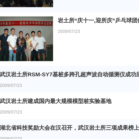
岩土所“庆十一,迎所庆”乒乓球
2009/07/23
武汉岩土所RSM-SY7基桩多跨孔超声波自动循测仪成
2009/07/23
武汉岩土所建成国内最大规模模型桩实验基地
2009/07/23
湖北省科技奖励大会在汉召开，武汉岩土所三项成果榜
2009/07/23