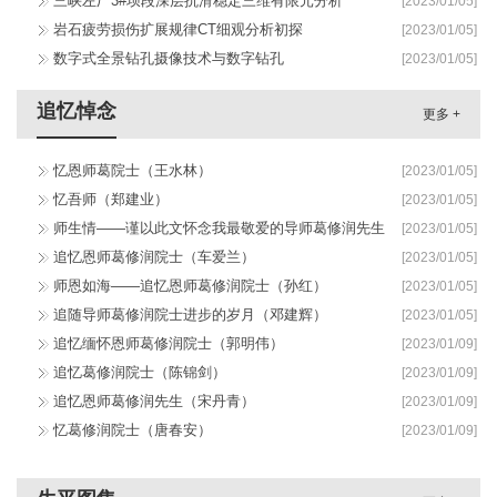
三峡左厂3#坝段深层抗滑稳定三维有限元分析
[2023/01/05]
岩石疲劳损伤扩展规律CT细观分析初探
[2023/01/05]
数字式全景钻孔摄像技术与数字钻孔
[2023/01/05]
追忆悼念
更多 +
忆恩师葛院士（王水林）
[2023/01/05]
忆吾师（郑建业）
[2023/01/05]
师生情——谨以此文怀念我最敬爱的导师葛修润先生
[2023/01/05]
（曹建春）
追忆恩师葛修润院士（车爱兰）
[2023/01/05]
师恩如海——追忆恩师葛修润院士（孙红）
[2023/01/05]
追随导师葛修润院士进步的岁月（邓建辉）
[2023/01/05]
追忆缅怀恩师葛修润院士（郭明伟）
[2023/01/09]
追忆葛修润院士（陈锦剑）
[2023/01/09]
追忆恩师葛修润先生（宋丹青）
[2023/01/09]
忆葛修润院士（唐春安）
[2023/01/09]