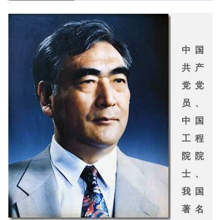
中国
共产
党党
员、
中国
工程
院院
士、
我国
著名