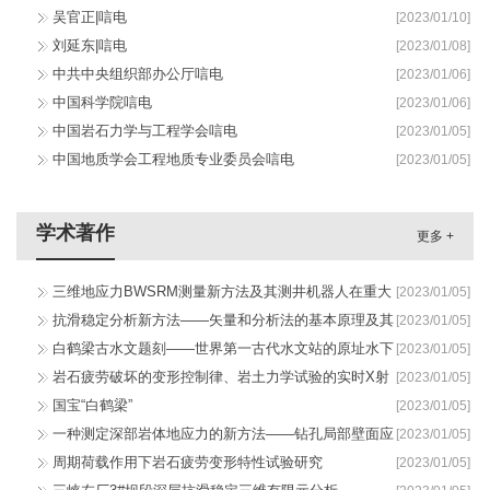
吴官正|唁电
[2023/01/10]
刘延东|唁电
[2023/01/08]
中共中央组织部办公厅唁电
[2023/01/06]
中国科学院唁电
[2023/01/06]
中国岩石力学与工程学会唁电
[2023/01/05]
中国地质学会工程地质专业委员会唁电
[2023/01/05]
学术著作
更多 +
三维地应力BWSRM测量新方法及其测井机器人在重大
[2023/01/05]
工程中的应用
抗滑稳定分析新方法——矢量和分析法的基本原理及其
[2023/01/05]
应用
白鹤梁古水文题刻——世界第一古代水文站的原址水下
[2023/01/05]
保护工程
岩石疲劳破坏的变形控制律、岩土力学试验的实时X射
[2023/01/05]
线CT扫描和边坡坝基...
国宝“白鹤梁”
[2023/01/05]
一种测定深部岩体地应力的新方法——钻孔局部壁面应
[2023/01/05]
力全解除法
周期荷载作用下岩石疲劳变形特性试验研究
[2023/01/05]